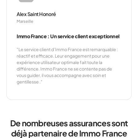
Alex Saint Honoré
Marseille
Jessica Lavergne
Sarah Danoui
Nantes
Paris
Immo France : Un service client exceptionnel
Immo France : Une gestion simplifiée de vos
Immo France : Une plateforme de suivi fiable
démarches
"Immo France garantit un suivi précis, offrant des
"Immo France allie précision et réactivité pour vous
accompagner dans vos recherches d’assurance
habitation. Avec un service fluide et efficace, c’est
votre partenaire idéal pour des démarches
mises à jour en temps réel pour toutes vos
"Le service client d’Immo France est remarquable :
démarches d’assurance habitation. C’est la solution
idéale pour un accompagnement transparent et
réactif et efficace. Leur engagement pour une
efficace dans vos recherches.”
simplifiées et sereines."
expérience utilisateur optimale fait toute la
différence. Immo France ne se contente pas de
vous guider, il vous accompagne avec soin et
gentillesse ."
De nombreuses assurances sont
déjà partenaire de Immo France