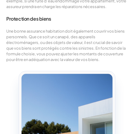
exemple, si une fuite d’eau endommage votre appartement, votre
assureur prendra en charge les réparations nécessaires.
Protection des biens
Une bonne assurance habitation doit également couvrir vos biens
personnels. Que ce soit un canapé, des appareils
électroménagers, ou des objets de valeur, il est crucial de savoir
que vos biens sont protégés contre les sinistres. En fonction de la
formule choisie, vous pouvez ajuster les montants de couverture
pour être en adéquation avec la valeur de vos biens.