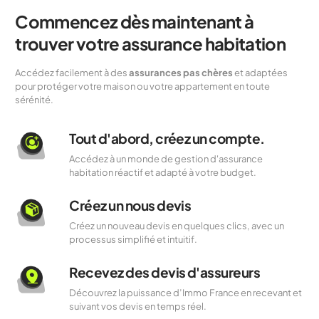
Commencez dès maintenant à
trouver votre assurance habitation
Accédez facilement à des
assurances pas chères
et adaptées
pour protéger votre maison ou votre appartement en toute
sérénité.
Tout d'abord, créez un compte.
Accédez à un monde de gestion d'assurance
habitation réactif et adapté à votre budget.
Créez un nous devis
Créez un nouveau devis en quelques clics, avec un
processus simplifié et intuitif.
Recevez des devis d'assureurs
Découvrez la puissance d’Immo France en recevant et
suivant vos devis en temps réel.