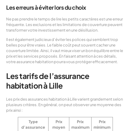
Les erreurs à éviter lors du choix
Ne pas prendre le temps de lire les petits caractères est une erreur
fréquente. Les exclusions et les limitations de couverture peuvent
transformer votre investissement en une désillusion.
Il est également judicieux d’éviter les polices qui semblent trop
belles pour être vraies. Le faible coût peut souvent cacher une
couverture limitée. Ainsi, il vaut mieux viser un bon équilibre entre le
prix et les services proposés. En faisant attention à ces détails,
votre assurance habitation pourra vous protéger efficacement.
Les tarifs de l’assurance
habitation à Lille
Les prix des assurances habitation à Lille varient grandement selon
plusieurs critères. En général, on peut observer une moyenne des
prix ainsi :
Type
Prix
Prix
Prix
d’assurance
moyen
maximum
minimum