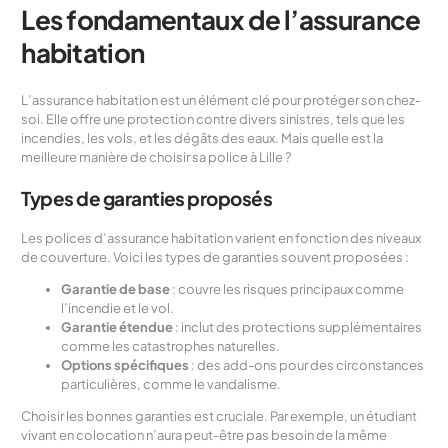
Les fondamentaux de l’assurance
habitation
L’assurance habitation est un élément clé pour protéger son chez-
soi. Elle offre une protection contre divers sinistres, tels que les
incendies, les vols, et les dégâts des eaux. Mais quelle est la
meilleure manière de choisir sa police à Lille ?
Types de garanties proposés
Les polices d’assurance habitation varient en fonction des niveaux
de couverture. Voici les types de garanties souvent proposées :
Garantie de base
: couvre les risques principaux comme
l’incendie et le vol.
Garantie étendue
: inclut des protections supplémentaires
comme les catastrophes naturelles.
Options spécifiques
: des add-ons pour des circonstances
particulières, comme le vandalisme.
Choisir les bonnes garanties est cruciale. Par exemple, un étudiant
vivant en colocation n’aura peut-être pas besoin de la même