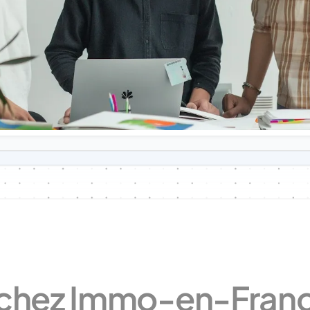
5
3
6
5
8
6
9
8
0
0
1
1
2
2
3
4
4
5
 chez Immo-en-Franc
5
6