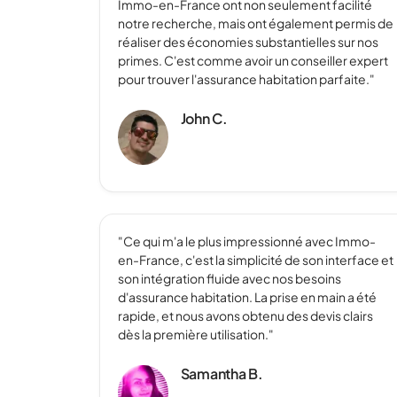
Immo-en-France ont non seulement facilité
notre recherche, mais ont également permis de
réaliser des économies substantielles sur nos
primes. C'est comme avoir un conseiller expert
pour trouver l'assurance habitation parfaite."
John C.
"Ce qui m'a le plus impressionné avec Immo-
en-France, c'est la simplicité de son interface et
son intégration fluide avec nos besoins
d'assurance habitation. La prise en main a été
rapide, et nous avons obtenu des devis clairs
dès la première utilisation."
Samantha B.