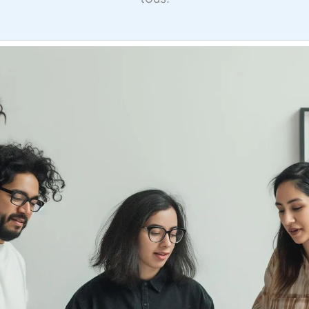
0
0
Assurance habitation 
Assurance habitation M
2
3
Assurance habitation 
3
5
Assurance habitation P
5
0
7
3
8
5
0
7
1
9
3
1