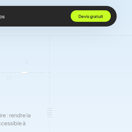
os
Devis gratuit
 Grenoble
Rennes
ille
 Bordeaux
Montpellier
Strasbourg
Nantes
 : rendre la
Nice
ccessible à