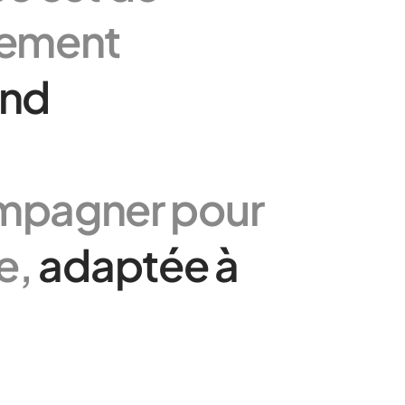
lement
ond
mpagner pour
e,
adaptée à