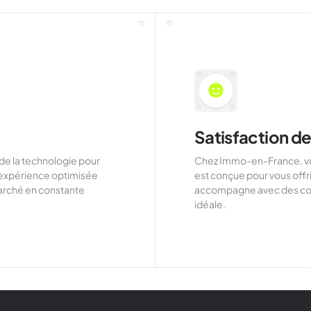
5
7
6
8
7
9
8
0
9
1
Satisfaction de
de la technologie pour
Chez Immo-en-France, votr
1
3
e expérience optimisée
est conçue pour vous offri
marché en constante
accompagne avec des cons
2
1
4
idéale.
3
2
5
4
3
6