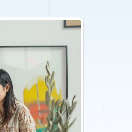
Toulouse
arseille
Lyon
aris