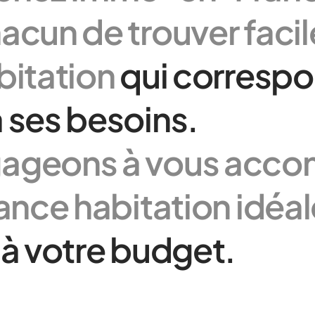
6
7
acun de trouver faci
7
9
bitation
qui corresp
8
0
 ses besoins.
9
1
0
2
gageons à vous acco
1
3
ance habitation idéal
2
4
 à votre budget.
3
5
4
6