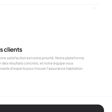
s clients
e satisfaction est notre priorité. Notre plateforme
1
r des résultats concrets, et notre équipe vous
eils d'experts pour trouver l'assurance habitation
2
3
4