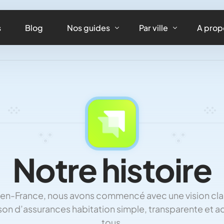
s
Blog
Nos guides
Par ville
A prop
Assurance maison
Assurance habitation
0
Assurance appartement
Assurance habitation 
4
Assurance équipements
Assurance habitation L
7
Assurance habitation
Assurance habitation 
1
Notre histoire
Assurance habitation 
4
Assurance habitation 
n-France, nous avons commencé avec une vision claire
7
Assurance habitation 
n d’assurances habitation simple, transparente et a
tous.