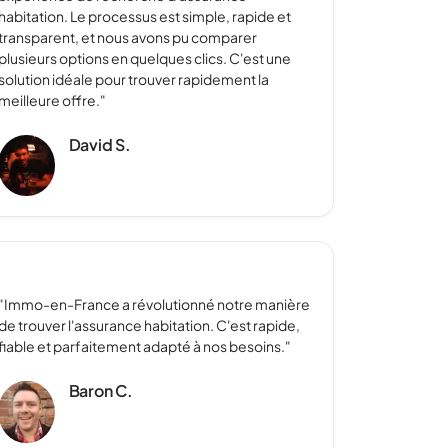
habitation. Le processus est simple, rapide et
transparent, et nous avons pu comparer
plusieurs options en quelques clics. C'est une
solution idéale pour trouver rapidement la
meilleure offre."
David S.
"Immo-en-France a révolutionné notre manière
de trouver l'assurance habitation. C'est rapide,
fiable et parfaitement adapté à nos besoins."
Baron C.