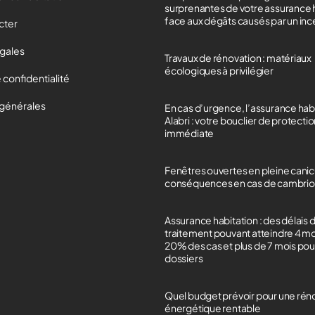
surprenantes de votre assurance 
face aux dégâts causés par un in
cter
égales
Travaux de rénovation : matériaux
écologiques à privilégier
 confidentialité
 générales
En cas d’urgence, l’assurance hab
Alabri : votre bouclier de protecti
immédiate
Fenêtres ouvertes en pleine canicu
conséquences en cas de cambrio
Assurance habitation : des délais 
traitement pouvant atteindre 4 m
20% des cas et plus de 7 mois po
dossiers
Quel budget prévoir pour une rén
énergétique rentable