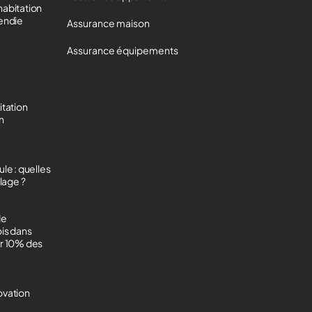
habitation
cendie
Assurance maison
Assurance équipements
itation
on
le : quelles
lage ?
de
ois dans
ur 10% des
ovation