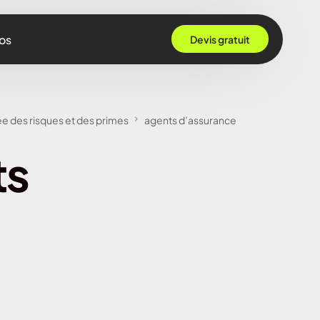
os
Devis gratuit
 Grenoble
ée des risques et des primes
agents d’assurance
Rennes
ts
ille
 Bordeaux
Montpellier
Strasbourg
Nantes
Nice