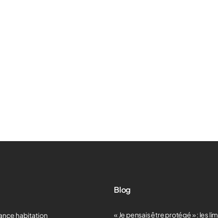
Blog
« Je pensais être protégé » : les li
ance habitation