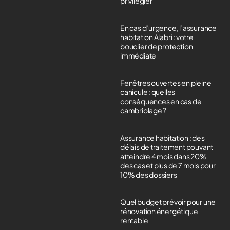
privilégier
En cas d’urgence, l’assurance
habitation Alabri : votre
bouclier de protection
immédiate
Fenêtres ouvertes en pleine
canicule : quelles
conséquences en cas de
cambriolage ?
Assurance habitation : des
délais de traitement pouvant
atteindre 4 mois dans 20%
des cas et plus de 7 mois pour
10% des dossiers
Quel budget prévoir pour une
rénovation énergétique
rentable