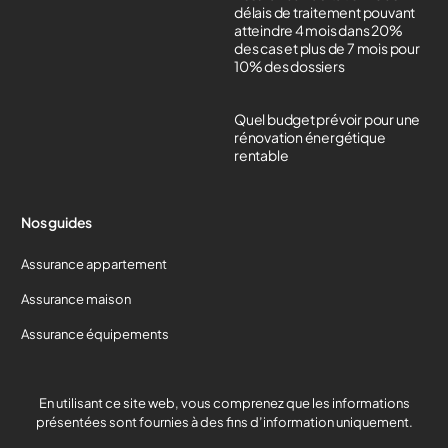
délais de traitement pouvant
atteindre 4 mois dans 20%
des cas et plus de 7 mois pour
10% des dossiers
Quel budget prévoir pour une
rénovation énergétique
rentable
Nos guides
Assurance appartement
Assurance maison
Assurance équipements
Devis gratuit
En utilisant ce site web, vous comprenez que les informations
présentées sont fournies à des fins d’information uniquement.