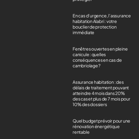
En cas d’urgence, l’assurance
habitation Alabri : votre
bouclier de protection
immédiate
Fenêtres ouvertes en pleine
canicule : quelles
conséquences en cas de
cambriolage ?
Assurance habitation : des
délais de traitement pouvant
atteindre 4 mois dans 20%
des cas et plus de 7 mois pour
10% des dossiers
Quel budget prévoir pour une
rénovation énergétique
rentable