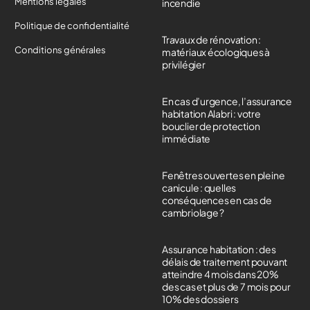
Mentions légales
incendie
Politique de confidentialité
Travaux de rénovation :
Conditions générales
matériaux écologiques à
privilégier
En cas d’urgence, l’assurance
habitation Alabri : votre
bouclier de protection
immédiate
Fenêtres ouvertes en pleine
canicule : quelles
conséquences en cas de
cambriolage ?
Assurance habitation : des
délais de traitement pouvant
atteindre 4 mois dans 20%
des cas et plus de 7 mois pour
10% des dossiers