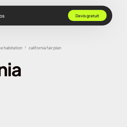
os
Devis gratuit
 Grenoble
e habitation
california fair plan
Rennes
nia
ille
 Bordeaux
Montpellier
Strasbourg
Nantes
Nice