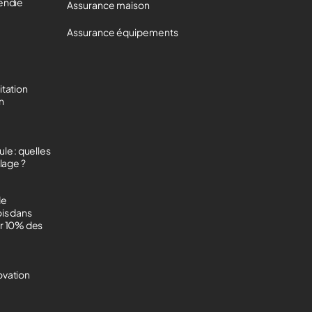
cendie
Assurance maison
Assurance équipements
itation
on
le : quelles
lage ?
de
ois dans
ur 10% des
ovation