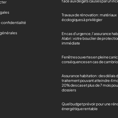
face aux dégâts causés par un in
cter
égales
Travaux de rénovation : matériaux
écologiques à privilégier
 confidentialité
 générales
En cas d’urgence, l’assurance hab
Alabri : votre bouclier de protecti
immédiate
Fenêtres ouvertes en pleine canicu
conséquences en cas de cambrio
Assurance habitation : des délais 
traitement pouvant atteindre 4 m
20% des cas et plus de 7 mois po
dossiers
Quel budget prévoir pour une rén
énergétique rentable