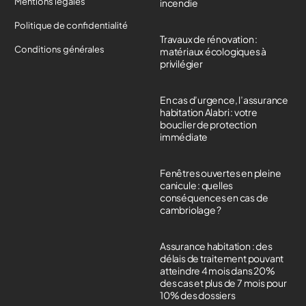
Mentions légales
incendie
Politique de confidentialité
Travaux de rénovation :
Conditions générales
matériaux écologiques à
privilégier
En cas d’urgence, l’assurance
habitation Alabri : votre
bouclier de protection
immédiate
Fenêtres ouvertes en pleine
canicule : quelles
conséquences en cas de
cambriolage ?
Assurance habitation : des
délais de traitement pouvant
atteindre 4 mois dans 20%
des cas et plus de 7 mois pour
10% des dossiers