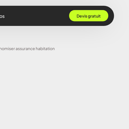
os
Devis gratuit
 Grenoble
omiser assurance habitation
Rennes
ille
 Bordeaux
Montpellier
Strasbourg
Nantes
Nice