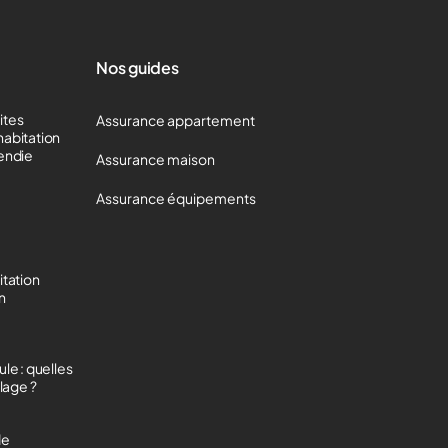
Nos guides
mites
Assurance appartement
habitation
cendie
Assurance maison
Assurance équipements
itation
on
le : quelles
lage ?
de