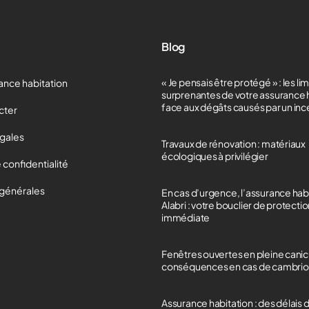
Blog
« Je pensais être protégé » : les li
ance habitation
surprenantes de votre assurance 
face aux dégâts causés par un in
cter
égales
Travaux de rénovation : matériaux
écologiques à privilégier
 confidentialité
 générales
En cas d’urgence, l’assurance hab
Alabri : votre bouclier de protecti
immédiate
Fenêtres ouvertes en pleine canicu
conséquences en cas de cambrio
Assurance habitation : des délais 