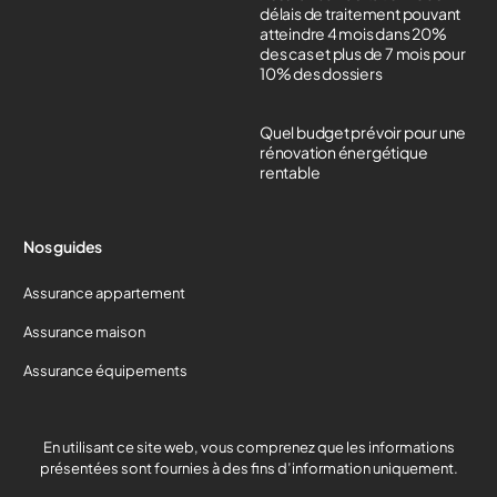
délais de traitement pouvant
atteindre 4 mois dans 20%
des cas et plus de 7 mois pour
10% des dossiers
Quel budget prévoir pour une
rénovation énergétique
rentable
Nos guides
Assurance appartement
Assurance maison
Assurance équipements
Devis gratuit
En utilisant ce site web, vous comprenez que les informations
présentées sont fournies à des fins d’information uniquement.