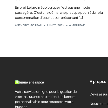
En bref Le jardin écologique n’est pas une mode
passagère. C’est une démarche pratique pour réduire la
consommation d’eau tout en préservant […]
ANTHONY MOREAU
JUIN 17, 2026
6 MIN READ
A propos
Votre service en ligne pour la gestion de
Devis assur
votre assurance habitation, facilement
personnalisable pour respecter votre
Nous conta
budget