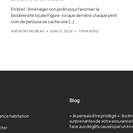
En bref : Aménager son jardin pour favoriser la
biodiversité locale Figure-toi que derrière chaque petit
coin de pelouse se cache une […]
ANTHONY MOREAU
JUIN 13, 2026
11 MIN READ
Blog
« Je pensais être protégé » : les li
ance habitation
surprenantes de votre assurance 
face aux dégâts causés par un in
cter