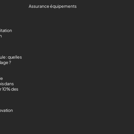
Assurance équipements
itation
on
le : quelles
lage ?
de
ois dans
ur 10% des
ovation