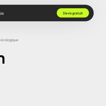
os
Devis gratuit
 Grenoble
n écologique
Rennes
n
ille
 Bordeaux
Montpellier
Strasbourg
Nantes
Nice