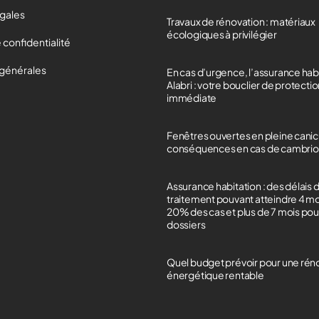
égales
Travaux de rénovation : matériaux
écologiques à privilégier
 confidentialité
 générales
En cas d’urgence, l’assurance hab
Alabri : votre bouclier de protecti
immédiate
Fenêtres ouvertes en pleine canicu
conséquences en cas de cambrio
Assurance habitation : des délais 
traitement pouvant atteindre 4 m
20% des cas et plus de 7 mois po
dossiers
Quel budget prévoir pour une rén
énergétique rentable