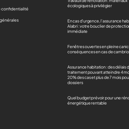
Travaux de rénovation : matériaux
écologiques à privilégier
 confidentialité
 générales
En cas d’urgence, l’assurance hab
Alabri : votre bouclier de protecti
immédiate
Fenêtres ouvertes en pleine canicu
conséquences en cas de cambrio
Assurance habitation : des délais 
traitement pouvant atteindre 4 m
20% des cas et plus de 7 mois po
dossiers
Quel budget prévoir pour une rén
énergétique rentable