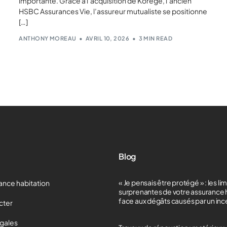
importante. Grâce à l’acquisition de Korege, l’ancien
HSBC Assurances Vie, l’assureur mutualiste se positionne
[…]
ANTHONY MOREAU
AVRIL 10, 2026
3 MIN READ
Blog
« Je pensais être protégé » : les li
ance habitation
surprenantes de votre assurance 
face aux dégâts causés par un in
cter
égales