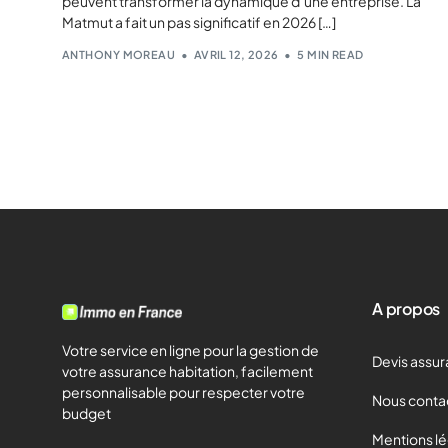
peuvent transformer la dynamique d’une entreprise. La
Matmut a fait un pas significatif en 2026 […]
ANTHONY MOREAU
AVRIL 12, 2026
5 MIN READ
A propos
Votre service en ligne pour la gestion de
Devis assur
votre assurance habitation, facilement
personnalisable pour respecter votre
Nous conta
budget
Mentions l