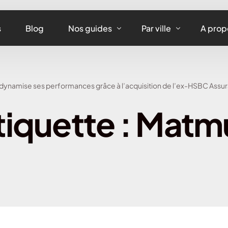
s
Blog
Nos guides
Par ville
A prop
Assurance maison
Assurance habitation
dynamise ses performances grâce à l’acquisition de l’ex-HSBC Assur
Assurance appartement
Assurance habitation 
tiquette :
Matm
Assurance équipements
Assurance habitation L
Assurance habitation
Assurance habitation 
Assurance habitation 
Assurance habitation 
Assurance habitation 