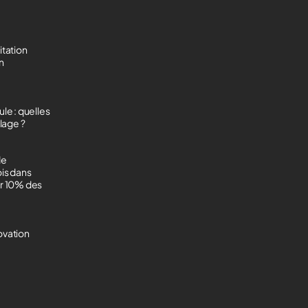
itation
on
le : quelles
lage ?
de
ois dans
ur 10% des
ovation