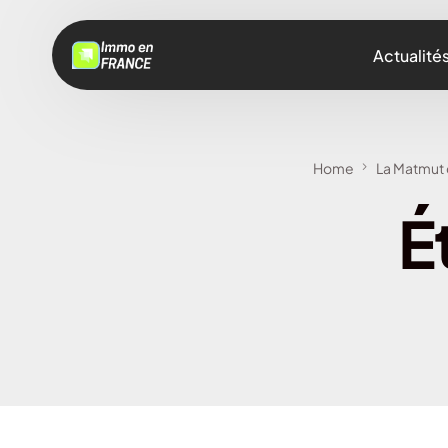
Actualité
Home
La Matmut 
É