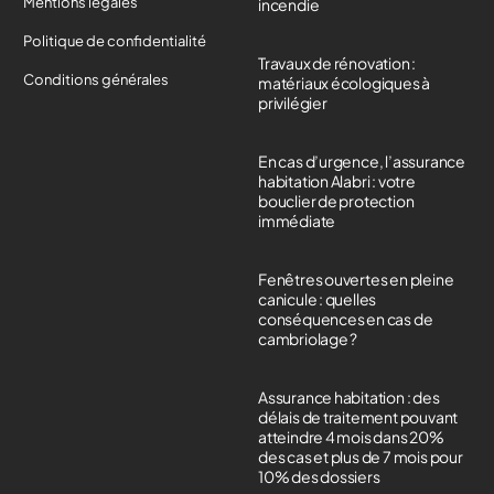
Mentions légales
incendie
Politique de confidentialité
Travaux de rénovation :
Conditions générales
matériaux écologiques à
privilégier
En cas d’urgence, l’assurance
habitation Alabri : votre
bouclier de protection
immédiate
Fenêtres ouvertes en pleine
canicule : quelles
conséquences en cas de
cambriolage ?
Assurance habitation : des
délais de traitement pouvant
atteindre 4 mois dans 20%
des cas et plus de 7 mois pour
10% des dossiers