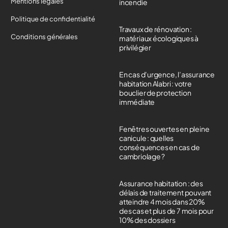
Mentions légales
incendie
Politique de confidentialité
Travaux de rénovation :
Conditions générales
matériaux écologiques à
privilégier
En cas d’urgence, l’assurance
habitation Alabri : votre
bouclier de protection
immédiate
Fenêtres ouvertes en pleine
canicule : quelles
conséquences en cas de
cambriolage ?
Assurance habitation : des
délais de traitement pouvant
atteindre 4 mois dans 20%
des cas et plus de 7 mois pour
10% des dossiers