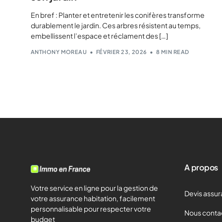
En bref : Planter et entretenir les conifères transforme
durablement le jardin. Ces arbres résistent au temps,
embellissent l’espace et réclament des […]
ANTHONY MOREAU
FÉVRIER 23, 2026
8 MIN READ
A propos
Votre service en ligne pour la gestion de
Devis assur
votre assurance habitation, facilement
personnalisable pour respecter votre
Nous conta
budget