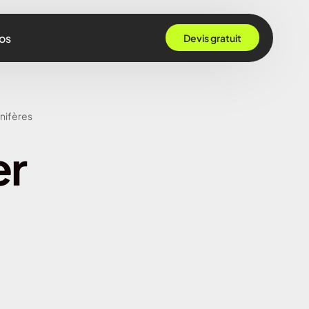
os
Devis gratuit
 Grenoble
nifères
Rennes
er
ille
 Bordeaux
Montpellier
Strasbourg
Nantes
Nice