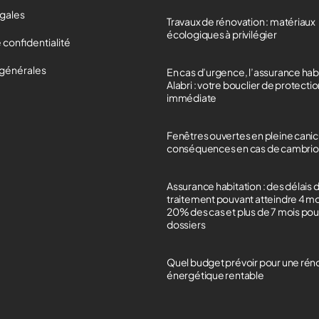
égales
Travaux de rénovation : matériaux
écologiques à privilégier
 confidentialité
 générales
En cas d’urgence, l’assurance hab
Alabri : votre bouclier de protecti
immédiate
Fenêtres ouvertes en pleine canicu
conséquences en cas de cambrio
Assurance habitation : des délais 
traitement pouvant atteindre 4 m
20% des cas et plus de 7 mois po
dossiers
Quel budget prévoir pour une rén
énergétique rentable