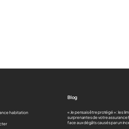
Blog
« Je pensais être protégé » : les li
ance habitation
surprenantes de votre assurance 
face aux dégâts causés par un in
cter