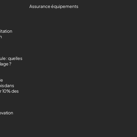
Assurance équipements
itation
on
le : quelles
lage ?
de
ois dans
ur 10% des
ovation