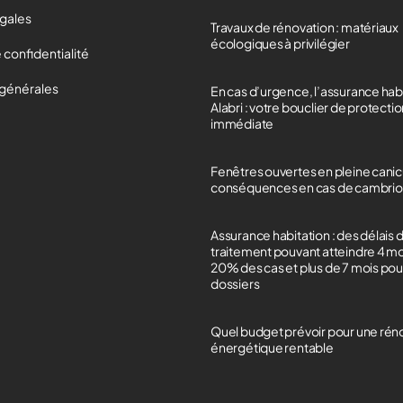
égales
Travaux de rénovation : matériaux
écologiques à privilégier
 confidentialité
 générales
En cas d’urgence, l’assurance hab
Alabri : votre bouclier de protecti
immédiate
Fenêtres ouvertes en pleine canicu
conséquences en cas de cambrio
Assurance habitation : des délais 
traitement pouvant atteindre 4 m
20% des cas et plus de 7 mois po
dossiers
Quel budget prévoir pour une rén
énergétique rentable