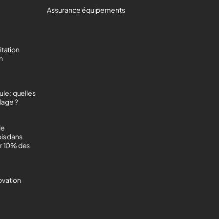
Assurance équipements
itation
on
le : quelles
lage ?
de
ois dans
ur 10% des
ovation