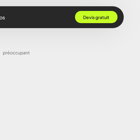
os
Devis gratuit
 Grenoble
préoccupant
Rennes
ille
 Bordeaux
Montpellier
Strasbourg
Nantes
Nice