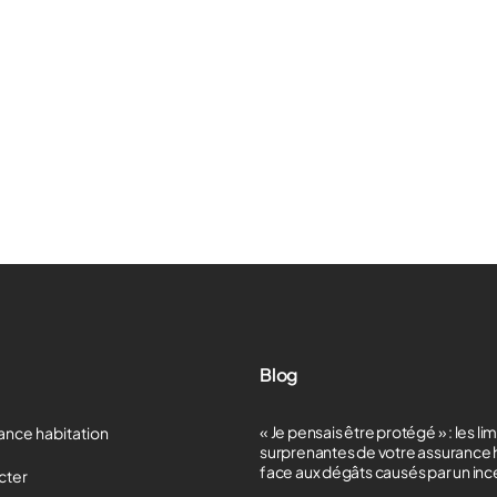
Blog
« Je pensais être protégé » : les li
ance habitation
surprenantes de votre assurance 
face aux dégâts causés par un in
cter