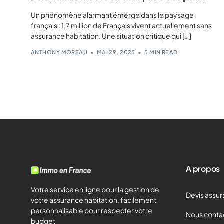
Un phénomène alarmant émerge dans le paysage
français : 1,7 million de Français vivent actuellement sans
assurance habitation. Une situation critique qui […]
ANTHONY MOREAU
MAI 29, 2025
5 MIN READ
A propos
Votre service en ligne pour la gestion de
Devis assur
votre assurance habitation, facilement
personnalisable pour respecter votre
Nous conta
budget