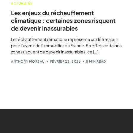
ACTUALITÉS
Les enjeux du réchauffement
climatique : certaines zones risquent
de devenir inassurables
Le réchauffement climatique représente un défi majeur
pour l’avenir de l’immobilier en France. En effet, certaines
zones risquent de devenir inassurables, ce […]
ANTHONY MOREAU
FÉVRIER 22, 2026
5 MIN READ