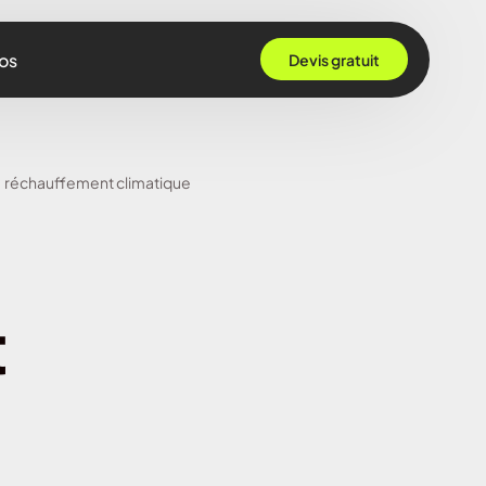
os
Devis gratuit
 Grenoble
réchauffement climatique
Rennes
ille
 Bordeaux
t
Montpellier
Strasbourg
Nantes
Nice