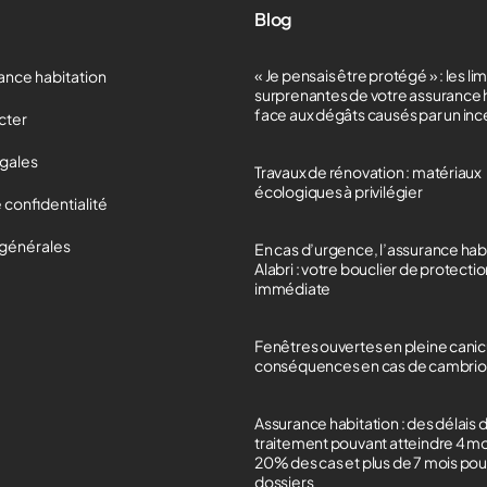
Blog
« Je pensais être protégé » : les li
ance habitation
surprenantes de votre assurance 
face aux dégâts causés par un in
cter
égales
Travaux de rénovation : matériaux
écologiques à privilégier
 confidentialité
 générales
En cas d’urgence, l’assurance hab
Alabri : votre bouclier de protecti
immédiate
Fenêtres ouvertes en pleine canicu
conséquences en cas de cambrio
Assurance habitation : des délais 
traitement pouvant atteindre 4 m
20% des cas et plus de 7 mois po
dossiers