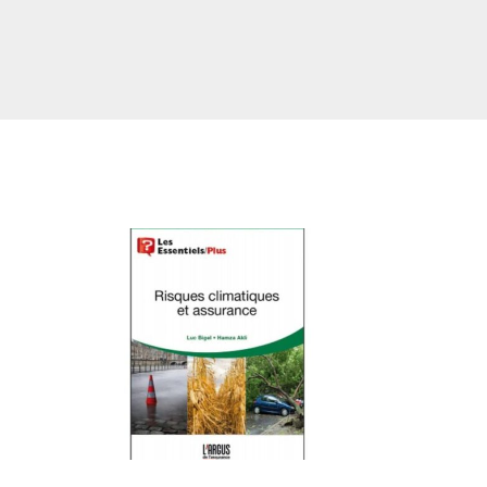
Toulouse
arseille
Lyon
aris