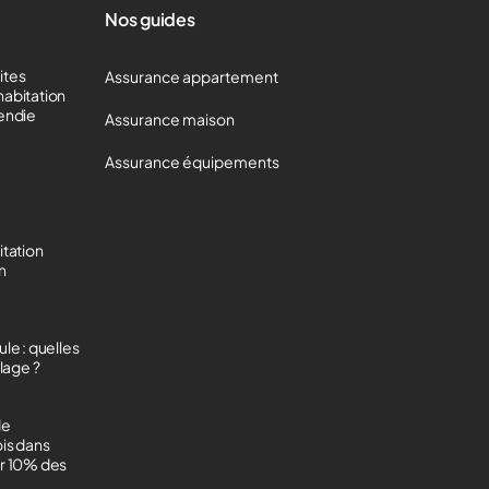
Nos guides
mites
Assurance appartement
habitation
cendie
Assurance maison
Assurance équipements
itation
on
le : quelles
lage ?
de
ois dans
ur 10% des