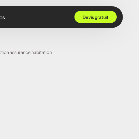
os
Devis gratuit
 Grenoble
tion assurance habitation
Rennes
ille
 Bordeaux
Montpellier
Strasbourg
Nantes
Nice