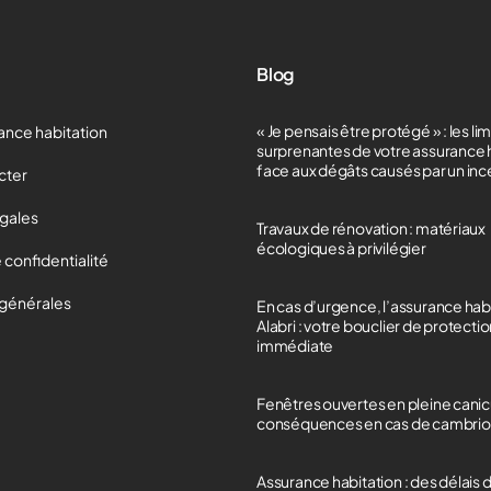
Blog
« Je pensais être protégé » : les li
ance habitation
surprenantes de votre assurance 
face aux dégâts causés par un in
cter
égales
Travaux de rénovation : matériaux
écologiques à privilégier
 confidentialité
 générales
En cas d’urgence, l’assurance hab
Alabri : votre bouclier de protecti
immédiate
Fenêtres ouvertes en pleine canicu
conséquences en cas de cambrio
Assurance habitation : des délais 