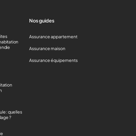
Nos guides
mites
Assurance appartement
habitation
cendie
Assurance maison
Assurance équipements
itation
on
le : quelles
lage ?
de