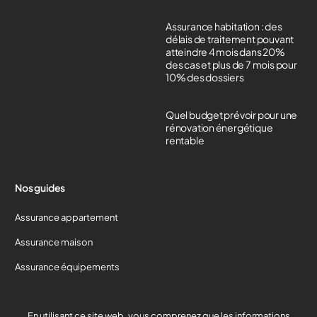
Assurance habitation : des
délais de traitement pouvant
atteindre 4 mois dans 20%
des cas et plus de 7 mois pour
10% des dossiers
Quel budget prévoir pour une
rénovation énergétique
rentable
Nos guides
Assurance appartement
Assurance maison
Assurance équipements
Devis gratuit
En utilisant ce site web, vous comprenez que les informations