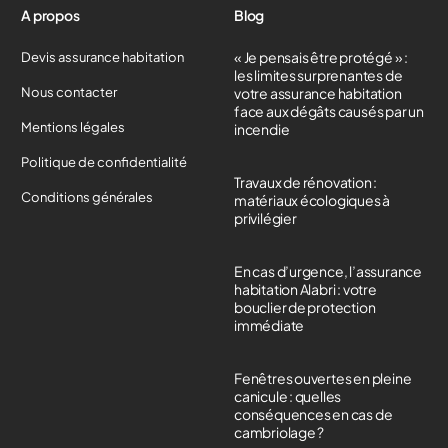
A propos
Blog
« Je pensais être protégé » :
Devis assurance habitation
les limites surprenantes de
Nous contacter
votre assurance habitation
face aux dégâts causés par un
Mentions légales
incendie
Politique de confidentialité
Travaux de rénovation :
Conditions générales
matériaux écologiques à
privilégier
En cas d’urgence, l’assurance
habitation Alabri : votre
bouclier de protection
immédiate
Fenêtres ouvertes en pleine
canicule : quelles
conséquences en cas de
cambriolage ?