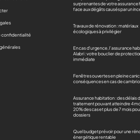
surprenantes de votre assurance 
face aux dégâts causés par un in
cter
égales
Travaux de rénovation : matériaux
écologiques à privilégier
 confidentialité
 générales
En cas d’urgence, l’assurance hab
Alabri : votre bouclier de protecti
immédiate
Fenêtres ouvertes en pleine canicu
conséquences en cas de cambrio
Assurance habitation : des délais 
traitement pouvant atteindre 4 m
20% des cas et plus de 7 mois po
dossiers
Quel budget prévoir pour une rén
énergétique rentable