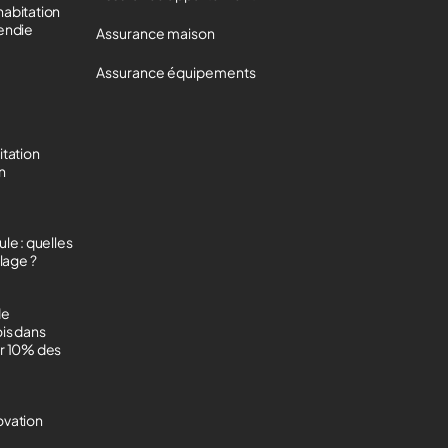
habitation
cendie
Assurance maison
Assurance équipements
itation
on
le : quelles
lage ?
de
ois dans
ur 10% des
ovation