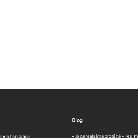
Blog
« Je pensais être protégé » : les li
ance habitation