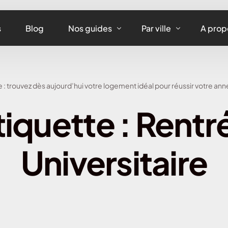
s
Blog
Nos guides
Par ville
A prop
Assurance maison
Assurance habitation
ée : trouvez dès aujourd’hui votre logement idéal pour réussir votre ann
Assurance appartement
Assurance habitation 
tiquette :
Rentr
Assurance équipements
Assurance habitation L
Assurance habitation
Universitaire
Assurance habitation 
Assurance habitation 
Assurance habitation 
Assurance habitation 