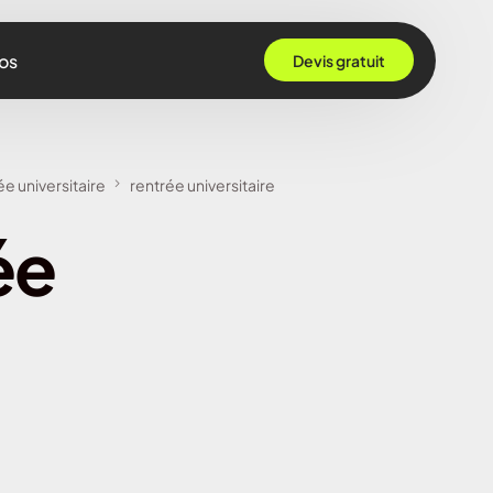
os
Devis gratuit
 Grenoble
ée universitaire
rentrée universitaire
Rennes
ée
ille
 Bordeaux
Montpellier
Strasbourg
Nantes
Nice