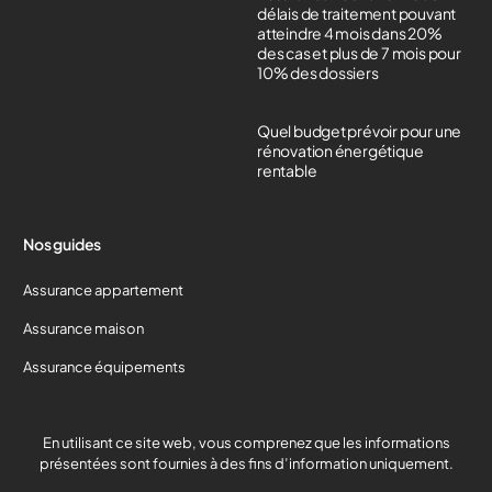
délais de traitement pouvant
atteindre 4 mois dans 20%
des cas et plus de 7 mois pour
10% des dossiers
Quel budget prévoir pour une
rénovation énergétique
rentable
Nos guides
Assurance appartement
Assurance maison
Assurance équipements
Devis gratuit
En utilisant ce site web, vous comprenez que les informations
présentées sont fournies à des fins d’information uniquement.