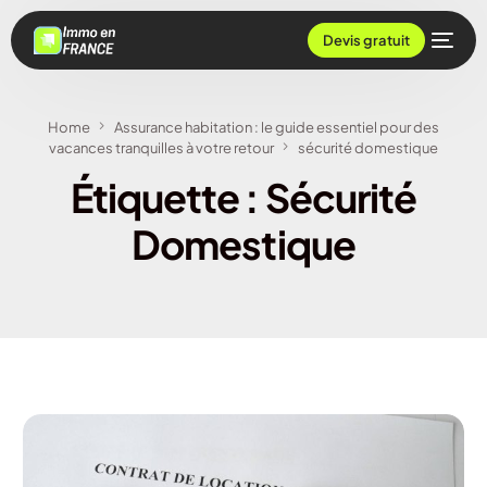
Devis gratuit
Home
Assurance habitation : le guide essentiel pour des
vacances tranquilles à votre retour
sécurité domestique
Étiquette :
Sécurité
Domestique