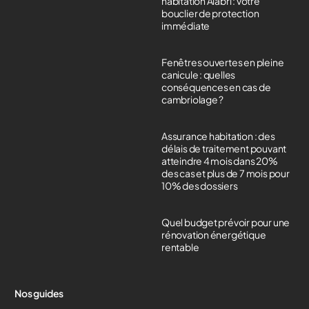
habitation Alabri : votre
bouclier de protection
immédiate
Fenêtres ouvertes en pleine
canicule : quelles
conséquences en cas de
cambriolage ?
Assurance habitation : des
délais de traitement pouvant
atteindre 4 mois dans 20%
des cas et plus de 7 mois pour
10% des dossiers
Quel budget prévoir pour une
rénovation énergétique
rentable
Nos guides