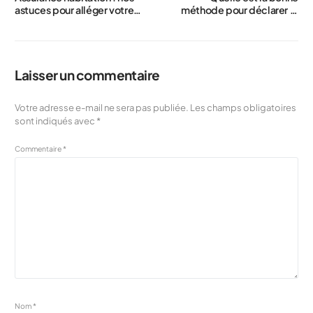
astuces pour alléger votre
méthode pour déclarer le
facture en 2026
nombre de pièces lors de la
souscription d’une
assurance habitation ?
Laisser un commentaire
Votre adresse e-mail ne sera pas publiée.
Les champs obligatoires
sont indiqués avec
*
Commentaire
*
Nom
*