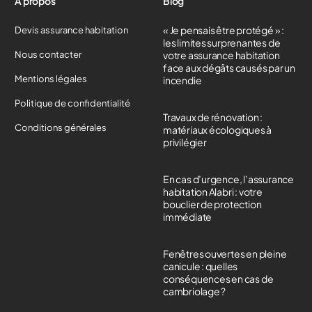
A propos
Blog
« Je pensais être protégé » :
Devis assurance habitation
les limites surprenantes de
Nous contacter
votre assurance habitation
face aux dégâts causés par un
Mentions légales
incendie
Politique de confidentialité
Travaux de rénovation :
Conditions générales
matériaux écologiques à
privilégier
En cas d’urgence, l’assurance
habitation Alabri : votre
bouclier de protection
immédiate
Fenêtres ouvertes en pleine
canicule : quelles
conséquences en cas de
cambriolage ?