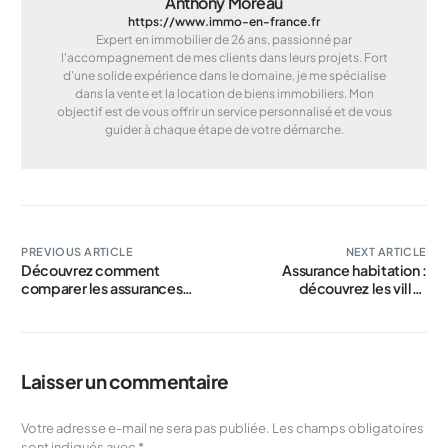
Anthony Moreau
https://www.immo-en-france.fr
Expert en immobilier de 26 ans, passionné par
l'accompagnement de mes clients dans leurs projets. Fort
d'une solide expérience dans le domaine, je me spécialise
dans la vente et la location de biens immobiliers. Mon
objectif est de vous offrir un service personnalisé et de vous
guider à chaque étape de votre démarche.
PREVIOUS ARTICLE
NEXT ARTICLE
Découvrez comment
Assurance habitation :
comparer les assurances
découvrez les villes
habitation pour réaliser des
françaises où les tarifs sont
économies allant jusqu’à
les plus élevés, étonnement
40% !
au rendez-vous
Laisser un commentaire
Votre adresse e-mail ne sera pas publiée.
Les champs obligatoires
sont indiqués avec
*