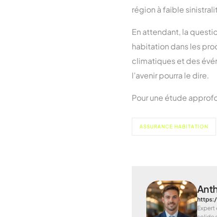
région à faible sinistra
En attendant, la questio
habitation dans les pr
climatiques et des évé
l’avenir pourra le dire.
Pour une étude approfon
ASSURANCE HABITATION
Ant
https:
Expert 
solide 