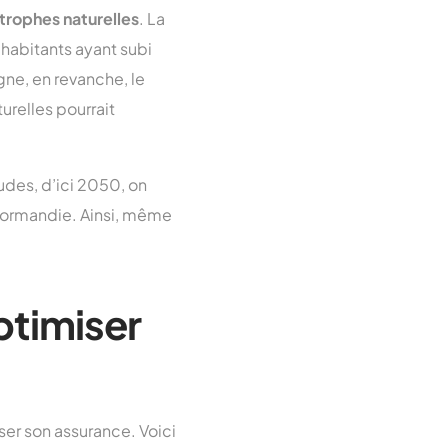
trophes naturelles
. La
habitants ayant subi
gne, en revanche, le
urelles pourrait
udes, d’ici 2050, on
ormandie. Ainsi, même
ptimiser
ser son assurance. Voici