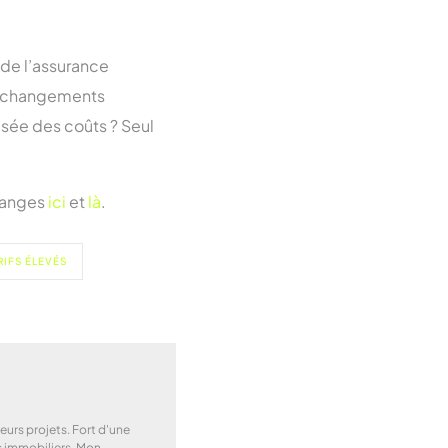
n de l’assurance
es changements
sée des coûts ? Seul
changes
ici
et
là
.
RIFS ÉLEVÉS
urs projets. Fort d'une
ns immobiliers. Mon