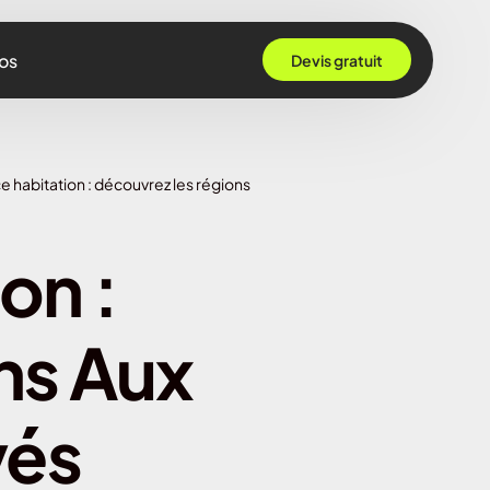
os
Devis gratuit
 Grenoble
 habitation : découvrez les régions
Rennes
ille
on :
 Bordeaux
Montpellier
ns Aux
Strasbourg
Nantes
vés
Nice