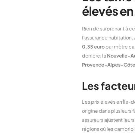
élevés en
Rien de surprenant à ce 
l’assurance habitation
0,33 euro
par mètre car
derrière, la
Nouvelle-Aq
Provence-Alpes-Côte
Les facteur
Les prix élevés en Île-
origine dans plusieurs f
assureurs ajustent leurs
régions où les cambrio