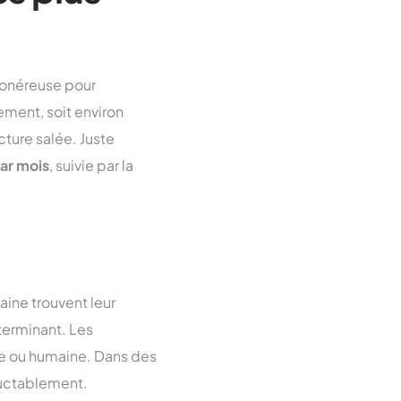
 onéreuse pour
ment, soit environ
cture salée. Juste
par mois
, suivie par la
ine trouvent leur
éterminant. Les
elle ou humaine. Dans des
luctablement.