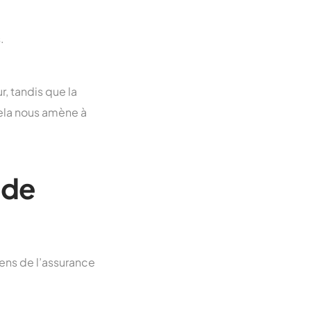
.
r, tandis que la
ela nous amène à
 de
oyens de l’assurance