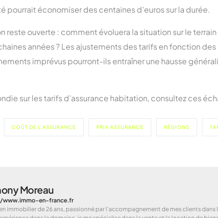
lité pourrait économiser des centaines d’euros sur la durée.
n reste ouverte : comment évoluera la situation sur le terrai
ochaines années ? Les ajustements des tarifs en fonction d
nements imprévus pourront-ils entraîner une hausse générali
die sur les tarifs d’assurance habitation, consultez ces é
COÛT DE L'ASSURANCE
PRIX ASSURANCE
RÉGIONS
TA
hony Moreau
//www.immo-en-france.fr
en immobilier de 26 ans, passionné par l'accompagnement de mes clients dans le
expérience dans le domaine, je me spécialise dans la vente et la location de bie