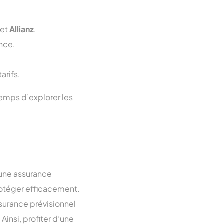
 et
Allianz
.
ence.
arifs.
temps d’explorer les
 une assurance
rotéger efficacement.
surance prévisionnel
Ainsi, profiter d’une