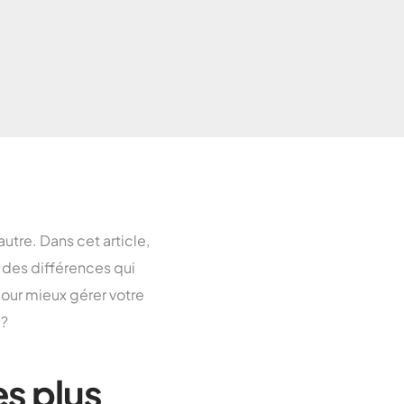
Toulouse
arseille
Lyon
aris
utre. Dans cet article,
 des différences qui
pour mieux gérer votre
 ?
es plus