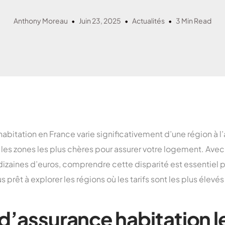
Assurance habitation 
Assurance habitation M
Anthony Moreau
Juin 23, 2025
Actualités
3 Min Read
Assurance habitation 
Assurance habitation P
abitation en France varie significativement d’une région à l’a
les zones les plus chères pour assurer votre logement. Avec
izaines d’euros, comprendre cette disparité est essentiel 
 prêt à explorer les régions où les tarifs sont les plus élevés
 d’assurance habitation l