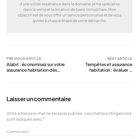
d'une solide expérience dans le domaine, je me spécialise
dans la vente et la location de biens immobiliers. Mon
objectif est de vous offrir un service personnalisé et de vous
guider à chaque étape de votre démarche.
PREVIOUS ARTICLE
NEXT ARTICLE
Alabri : économisez sur votre
Tempêtes et assurance
assurance habitation dès
habitation : évaluer la
l’arrivée de l’automne
protection optimale de
votre domicile
Laisser un commentaire
Votre adresse e-mail ne sera pas publiée.
Les champs obligatoires
sont indiqués avec
*
Commentaire
*