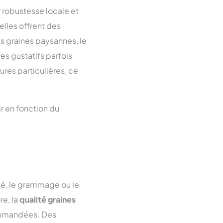
r robustesse locale et
elles offrent des
es graines paysannes, le
res gustatifs parfois
tures particulières, ce
ir en fonction du
été, le grammage ou le
re, la
qualité graines
commandées. Des