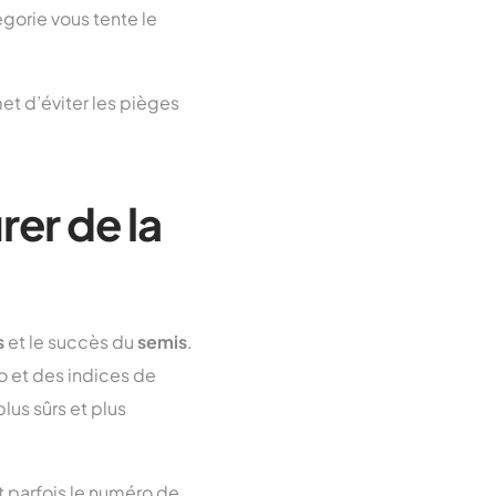
égorie vous tente le
met d’éviter les pièges
rer de la
s
et le succès du
semis
.
io et des indices de
lus sûrs et plus
t parfois le numéro de