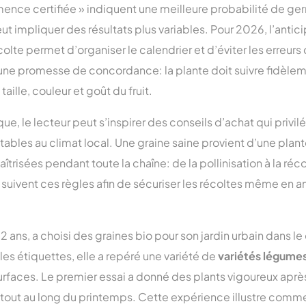
ce certifiée » indiquent une meilleure probabilité de germ
 impliquer des résultats plus variables. Pour 2026, l’antic
olte permet d’organiser le calendrier et d’éviter les erreurs 
une promesse de concordance: la plante doit suivre fidèlem
aille, couleur et goût du fruit.
e, le lecteur peut s’inspirer des conseils d’achat qui privil
ables au climat local. Une graine saine provient d’une plant
îtrisées pendant toute la chaîne: de la pollinisation à la réc
suivent ces règles afin de sécuriser les récoltes même en a
 ans, a choisi des graines bio pour son jardin urbain dans le qu
les étiquettes, elle a repéré une variété de
variétés légume
surfaces. Le premier essai a donné des plants vigoureux aprè
lu tout au long du printemps. Cette expérience illustre comm