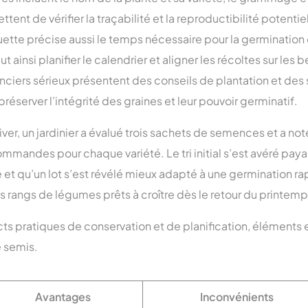
ent de vérifier la traçabilité et la reproductibilité potentiel
quette précise aussi le temps nécessaire pour la germination
ut ainsi planifier le calendrier et aligner les récoltes sur les 
iers sérieux présentent des conseils de plantation et des
éserver l’intégrité des graines et leur pouvoir germinatif.
iver, un jardinier a évalué trois sachets de semences et a no
mandes pour chaque variété. Le tri initial s’est avéré paya
et qu’un lot s’est révélé mieux adapté à une germination r
is rangs de légumes prêts à croître dès le retour du printemp
ects pratiques de conservation et de planification, éléments
e semis.
Avantages
Inconvénients