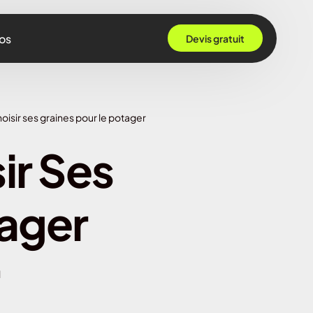
os
Devis gratuit
 Grenoble
sir ses graines pour le potager
Rennes
ir Ses
ille
 Bordeaux
tager
Montpellier
Strasbourg
Nantes
d
Nice