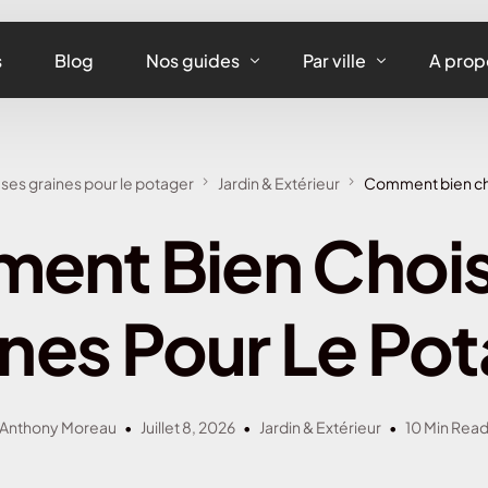
s
Blog
Nos guides
Par ville
A prop
Assurance maison
Assurance habitation
ses graines pour le potager
Jardin & Extérieur
Comment bien choi
Assurance appartement
Assurance habitation 
nt Bien Chois
Assurance équipements
Assurance habitation L
Assurance habitation
nes Pour Le Po
Assurance habitation 
Assurance habitation 
Assurance habitation 
Anthony Moreau
Juillet 8, 2026
Jardin & Extérieur
10 Min Rea
Assurance habitation 