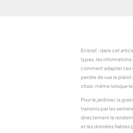
En bref : dans cet artic
types, les informations 
comment adapter ces c
perdre de vue le plaisi
choix, même lorsque les
Pour le jardinier, la gra
transmis par les semen
directement le rendemen
et les données fiables 