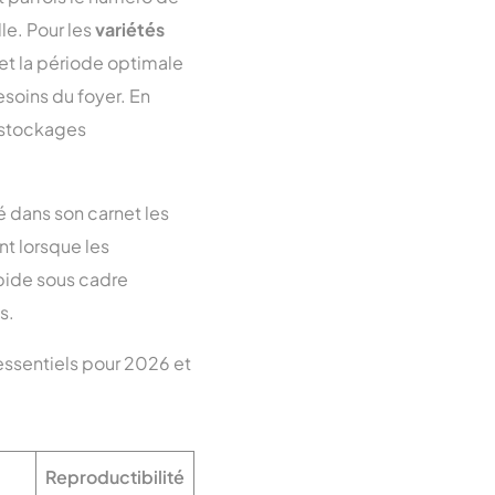
le. Pour les
variétés
 et la période optimale
besoins du foyer. En
 stockages
té dans son carnet les
nt lorsque les
apide sous cadre
s.
 essentiels pour 2026 et
Reproductibilité