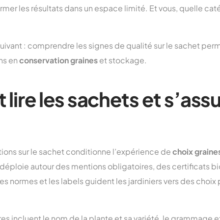
rmer les résultats dans un espace limité. Et vous, quelle cat
 suivant : comprendre les signes de qualité sur le sachet per
ins en
conservation graines
et stockage.
ire les sachets et s’assu
ations sur le sachet conditionne l’expérience de
choix graine
e déploie autour des mentions obligatoires, des certificats b
s normes et les labels guident les jardiniers vers des choix p
es incluent le nom de la plante et sa variété, le grammage e