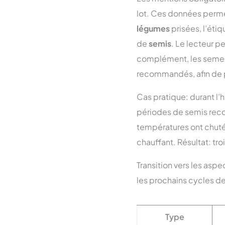
lot. Ces données permett
légumes
prisées, l’éti
de
semis
. Le lecteur pe
complément, les semenc
recommandés, afin de pr
Cas pratique: durant l’h
périodes de semis recom
températures ont chuté 
chauffant. Résultat: tro
Transition vers les asp
les prochains cycles d
Type