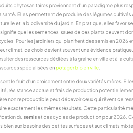
roduits phytosanitaires proviennent d’un paradigme plus re
a santé. Elles permettent de produire des légumes cultivés
aturelle et la biodiversité du jardin. En pratique, elles favorise
i signifie que les semences issues de ces plants peuvent do
 cycles. Pour les jardiniers qui planifient des semis en 2026 
r climat, ce choix devient souvent une évidence pratique. Po
sulter des ressources dédiées à la graine en ville et à la cultu
ssources spécialisées en
potager bio en ville
.
 sont le fruit d’un croisement entre deux variétés mères. Ell
cité, résistance accrue et frais de production potentiellemen
ère non reproductible peut décevoir ceux qui rêvent de res
re exactement les mêmes résultats. Cette particularité mér
fication du
semis
et des cycles de production pour 2026. Ce
s bien aux besoins des petites surfaces et aux climats mixte