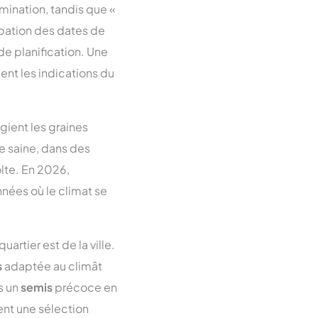
ination, tandis que «
ipation des dates de
de planification. Une
ent les indications du
égient les graines
e saine, dans des
olte. En 2026,
nnées où le climat se
artier est de la ville.
s
adaptée au climât
s un
semis
précoce en
ent une sélection