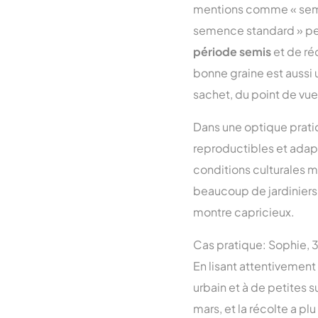
mentions comme « semen
semence standard » peut
période semis
et de réc
bonne graine est aussi 
sachet, du point de vue t
Dans une optique pratiqu
reproductibles et adapt
conditions culturales ma
beaucoup de jardiniers 
montre capricieux.
Cas pratique: Sophie, 32
En lisant attentivement 
urbain et à de petites 
mars, et la récolte a p