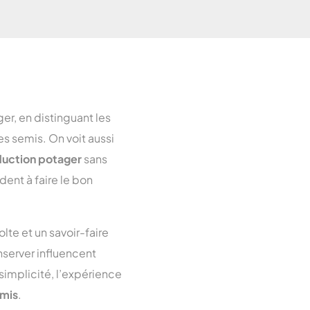
Toulouse
arseille
Lyon
aris
er, en distinguant les
des semis. On voit aussi
uction potager
sans
dent à faire le bon
olte et un savoir-faire
nserver influencent
simplicité, l’expérience
mis
.