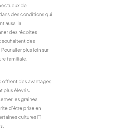
spectueux de
 dans des conditions qui
nt aussi la
nner des récoltes
et souhaitent des
ur aller plus loin sur
re familiale,
es offrent des avantages
t plus élevés.
semer les graines
ite d’être prise en
rtaines cultures F1
s.