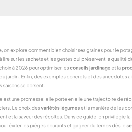
Assurance habitation 
Assurance habitation M
Assurance habitation 
Assurance habitation P
le, on explore comment bien choisir ses graines pour le potag
à lire sur les sachets et les gestes qui préservent la qualité 
hoix à 2026 pour optimiser les
conseils jardinage
et la
prod
r du jardin. Enfin, des exemples concrets et des anecdotes ai
 saisons se corsent.
ine est une promesse: elle porte en elle une trajectoire de réc
ciers. Le choix des
variétés légumes
et la manière de les co
t et la saveur des récoltes. Dans ce guide, on privilégie la 
pour éviter les pièges courants et gagner du temps dès le
se