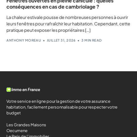
Fenêtres ouvertes en pleine canicule : quelles
conséquences en cas de cambriolage ?
La chaleur estivale pousse de nombreuses personnes à ouvrir
leurs fenêtres pour rafraîchir leur habitation. Cependant, cette
pratique peut exposer les propriétaires […]
ANTHONY MOREAU
JUILLET 31, 2026
3 MIN READ
Votre service en ligne pour la gestion de votre assurance
habitation, facilement personnalisable pour respecter votre
budget
Les Grandes Maisons
Oecumene
Le Paris de l’immobilier