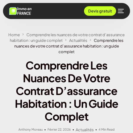
Devis gratuit
Home
Comprendre les nuances de votre contrat d’assurance
habitation : un guide complet
Actualités
Comprendre les
nuances de votre contrat d’assurance habitation : un guide
complet
Comprendre Les
Nuances De Votre
Contrat D’assurance
Habitation : Un Guide
Complet
Anthony Moreau
Février 22, 2026
Actualités
4 Min Read