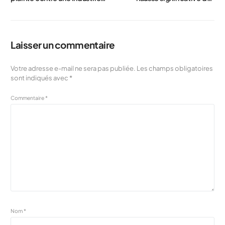
des assurances en crise
tarifs d’assurance habitation
attendue pour 2026
Laisser un commentaire
Votre adresse e-mail ne sera pas publiée.
Les champs obligatoires
sont indiqués avec
*
Commentaire
*
Nom
*