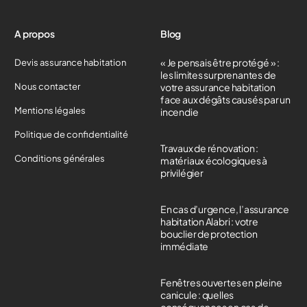
A propos
Blog
« Je pensais être protégé » :
Devis assurance habitation
les limites surprenantes de
Nous contacter
votre assurance habitation
face aux dégâts causés par un
Mentions légales
incendie
Politique de confidentialité
Travaux de rénovation :
Conditions générales
matériaux écologiques à
privilégier
En cas d’urgence, l’assurance
habitation Alabri : votre
bouclier de protection
immédiate
Devis gratuit
Fenêtres ouvertes en pleine
canicule : quelles
conséquences en cas de