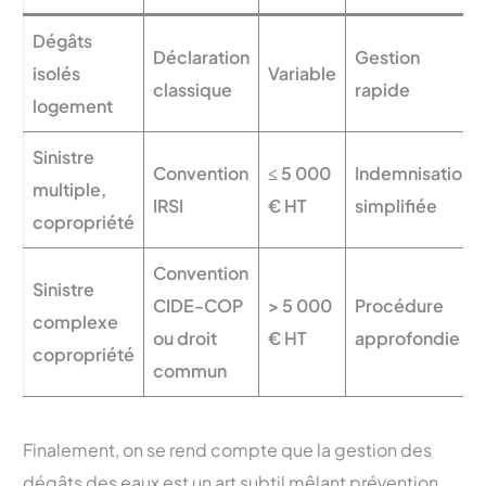
Dégâts
Déclaration
Gestion
isolés
Variable
classique
rapide
logement
Sinistre
Convention
≤ 5 000
Indemnisation
multiple,
IRSI
€ HT
simplifiée
copropriété
Convention
Sinistre
CIDE-COP
> 5 000
Procédure
complexe
ou droit
€ HT
approfondie
copropriété
commun
Finalement, on se rend compte que la gestion des
dégâts des eaux est un art subtil mêlant prévention,