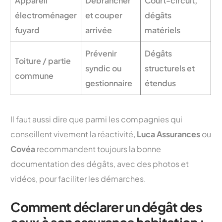
Appareil
Débrancher
Court-circuit,
électroménager
et couper
dégâts
fuyard
arrivée
matériels
Prévenir
Dégâts
Toiture / partie
syndic ou
structurels et
commune
gestionnaire
étendus
Il faut aussi dire que parmi les compagnies qui
conseillent vivement la réactivité,
Luca Assurances
ou
Covéa
recommandent toujours la bonne
documentation des dégâts, avec des photos et
vidéos, pour faciliter les démarches.
Comment déclarer un dégât des