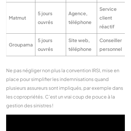
Service
5 jours
Agence,
Matmut
client
ouvrés
téléphone
réactif
5 jours
Site web,
Conseiller
Groupama
ouvrés
téléphone
personnel
Ne pas négliger non plus la convention IRSI, mise en
place pour simplifier les indemnisations quand
plusieurs assureurs sont impliqués, par exemple dans
les copropriétés. C’est un vrai coup de pouce à la
gestion des sinistres !