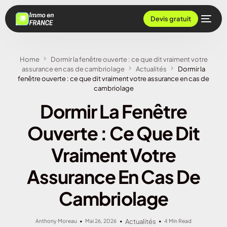
Devis gratuit
Home
Dormir la fenêtre ouverte : ce que dit vraiment votre
assurance en cas de cambriolage
Actualités
Dormir la
fenêtre ouverte : ce que dit vraiment votre assurance en cas de
cambriolage
Dormir La Fenêtre
Ouverte : Ce Que Dit
Vraiment Votre
Assurance En Cas De
Cambriolage
Anthony Moreau
Mai 26, 2026
Actualités
4 Min Read