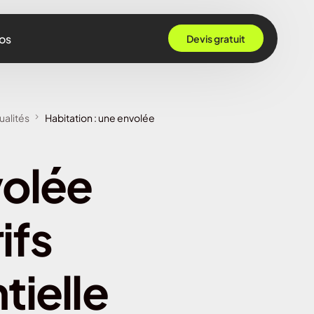
os
Devis gratuit
 Grenoble
ualités
Habitation : une envolée
Rennes
ille
volée
 Bordeaux
Montpellier
ifs
Strasbourg
Nantes
tielle
Nice