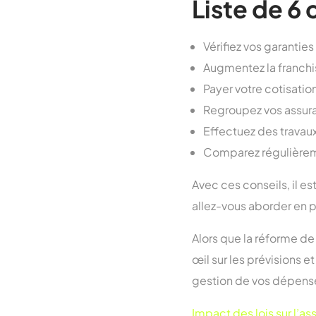
Liste de 6
Vérifiez vos garanties
Augmentez la franchi
Payer votre cotisatio
Regroupez vos assura
Effectuez des travaux
Comparez régulièrem
Avec ces conseils, il e
allez-vous aborder en p
Alors que la réforme de
œil sur les prévisions e
gestion de vos dépens
Impact des lois sur l’a