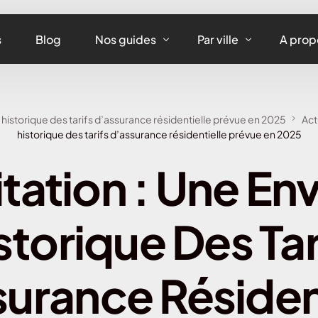
s
Blog
Nos guides
Par ville
A prop
Assurance maison
Assurance habitation
 historique des tarifs d’assurance résidentielle prévue en 2025
Act
Assurance appartement
Assurance habitation 
historique des tarifs d’assurance résidentielle prévue en 2025
Assurance équipements
Assurance habitation L
tation : Une En
Assurance habitation
Assurance habitation 
storique Des Tar
Assurance habitation 
Assurance habitation 
urance Résiden
Assurance habitation 