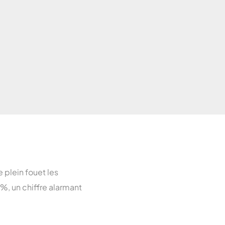
Toulouse
5
arseille
Lyon
aris
 plein fouet les
%, un chiffre alarmant