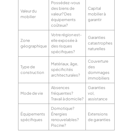
Possédez-vous
des biens de
Capital
Valeur du
valeur? Des
mobilier à
mobilier
équipements
garantir
coûteux?
Votre région est-
Garanties
Zone
elle exposée à
catastrophes
géographique
des risques
naturelles
spécifiques?
Couverture
Matériaux, âge,
Type de
des
spécificités
construction
dommages
architecturales?
immobiliers
Absences
Garanties
Mode de vie
fréquentes?
vol,
Travail à domicile?
assistance
Domotique?
Équipements
Énergies
Extensions
spécifiques
renouvelables?
de garanties
Piscine?