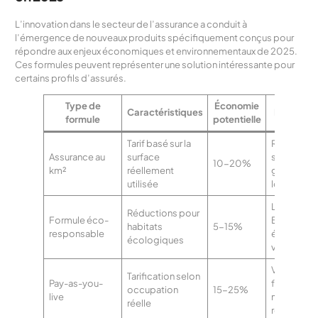
L’innovation dans le secteur de l’assurance a conduit à
l’émergence de nouveaux produits spécifiquement conçus pour
répondre aux enjeux économiques et environnementaux de 2025.
Ces formules peuvent représenter une solution intéressante pour
certains profils d’assurés.
Type de
Économie
Caractéristiques
Profil ad
formule
potentielle
Tarif basé sur la
Résidence
Assurance au
surface
secondair
10-20%
km²
réellement
grands
utilisée
logement
Logement
Réductions pour
Formule éco-
BBC,
habitats
5-15%
responsable
équipeme
écologiques
verts
Voyageurs
Tarification selon
Pay-as-you-
fréquents,
occupation
15-25%
live
multi-
réelle
résidents