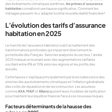
des événements climatiques extrêmes,
les primes d’assurance
habitation
connaîtront une hausse significative. Comment les
ménages peuvent-ils s’adapter à cette nouvelle réalité financière?
L’évolution des tarifs d’assurance
habitation en 2025
Le marché de l’assurance habitation subit actuellement des
transformations profondes qui impactent directement le
portefeuille des Français. Selon les analystes du secteur, l’année
2025 marque un tournant avec des augmentations tarifaires
oscillant entre 8% et 15% selon les régions et les profils des
assurés.
Cette hausse s’explique principalement par la recrudescence des
sinistres liés aux événements climatiques et l’inflation généralisée
des coûts de réparation et de reconstruction. Les assureurs
comme
AXA
,
MAIF
et
Allianz
ajustent leurs modèles de tarification
pour maintenir leur équilibre financier face à ces nouveaux risques.
Facteurs déterminants de la hausse des