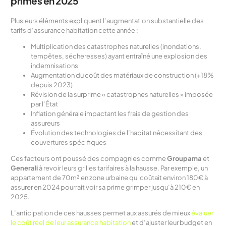
primes en 2025
Plusieurs éléments expliquent l’augmentation substantielle des
tarifs d’assurance habitation cette année :
Multiplication des catastrophes naturelles (inondations,
tempêtes, sécheresses) ayant entraîné une explosion des
indemnisations
Augmentation du coût des matériaux de construction (+18%
depuis 2023)
Révision de la surprime « catastrophes naturelles » imposée
par l’État
Inflation générale impactant les frais de gestion des
assureurs
Évolution des technologies de l’habitat nécessitant des
couvertures spécifiques
Ces facteurs ont poussé des compagnies comme
Groupama
et
Generali
à revoir leurs grilles tarifaires à la hausse. Par exemple, un
appartement de 70m² en zone urbaine qui coûtait environ 180€ à
assurer en 2024 pourrait voir sa prime grimper jusqu’à 210€ en
2025.
L’anticipation de ces hausses permet aux assurés de mieux
évaluer
le coût réel de leur assurance habitation
et d’ajuster leur budget en