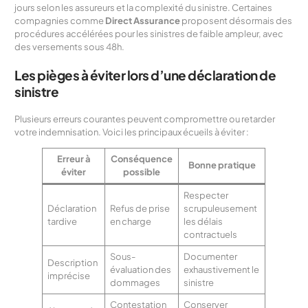
jours selon les assureurs et la complexité du sinistre. Certaines
compagnies comme
Direct Assurance
proposent désormais des
procédures accélérées pour les sinistres de faible ampleur, avec
des versements sous 48h.
Les pièges à éviter lors d’une déclaration de
sinistre
Plusieurs erreurs courantes peuvent compromettre ou retarder
votre indemnisation. Voici les principaux écueils à éviter :
Erreur à
Conséquence
Bonne pratique
éviter
possible
Respecter
Déclaration
Refus de prise
scrupuleusement
tardive
en charge
les délais
contractuels
Sous-
Documenter
Description
évaluation des
exhaustivement le
imprécise
dommages
sinistre
Contestation
Conserver