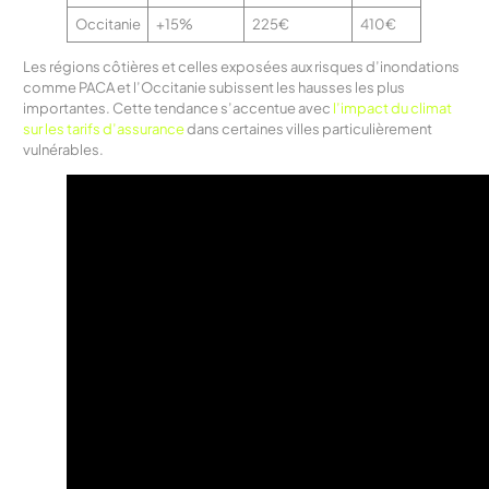
Occitanie
+15%
225€
410€
Les régions côtières et celles exposées aux risques d’inondations
comme PACA et l’Occitanie subissent les hausses les plus
importantes. Cette tendance s’accentue avec
l’impact du climat
sur les tarifs d’assurance
dans certaines villes particulièrement
vulnérables.