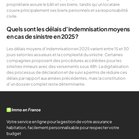
propriétaire assure le bâti et ses biens, tandis qu’un locataire
couvre principalement ses biens personnels et sa responsabilité
civile.
Quels sont les délais d’indemnisation moyens
en cas de sinistre en 2025?
Les délais moyens d’indemnisation en 2025 varient entre 15 et 30
jours selon les assureurs et la complexité du sinistre. Certaines
compagnies proposent des procédures accélérées pour les
sinistres mineurs avec des versements sous 48h. La digitalisation
des processus de déclaration et de suivi a permis de réduire ces
délais par rapport aux années précédentes, mais la constitution
d’un dossier complet reste déterminante.
Votre service en ligne pour la gestion de votre assurance
habitation, facilement personnalisable pour respecter votre
budget