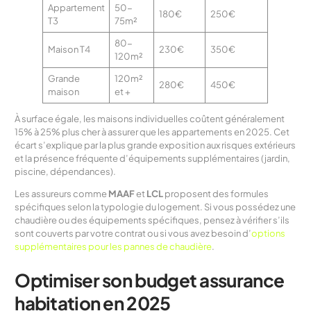
Appartement
50-
180€
250€
T3
75m²
80-
Maison T4
230€
350€
120m²
Grande
120m²
280€
450€
maison
et +
À surface égale, les maisons individuelles coûtent généralement
15% à 25% plus cher à assurer que les appartements en 2025. Cet
écart s’explique par la plus grande exposition aux risques extérieurs
et la présence fréquente d’équipements supplémentaires (jardin,
piscine, dépendances).
Les assureurs comme
MAAF
et
LCL
proposent des formules
spécifiques selon la typologie du logement. Si vous possédez une
chaudière ou des équipements spécifiques, pensez à vérifier s’ils
sont couverts par votre contrat ou si vous avez besoin d’
options
supplémentaires pour les pannes de chaudière
.
Optimiser son budget assurance
habitation en 2025