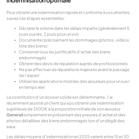
Pour obtenir une indemnisation rapide et conforme à vos attentes,
suivez ces étapes essentielles :
Déclarer le sinistre dans les délais impartis (généralement 5
jours ouvrés, 2 jours pour un vol)
Documenter précisément les dommages (photos, vidéos,
liste des biens)
Conserver tous les justificatifs d’achat des biens
endommagés
Obtenir des devis de réparation auprès de professionnels
Ne pas effectuer de réparations majeures avant le passage
de l’expert
Utiliser les applications mobiles des assureurs pour un suivi
en temps réel
La constitution d’un dossier solide est déterminante. J’ai
récemment assisté un client qui a pu obtenir une indemnisation
supérieure de 2500€ à la proposition initiale de son assureur
Generali
simplement en présentant des preuves d’achat et des
photos détaillées des biens endommagés lors d’un dégât des
eaux.
Les délais moyens d’indemnisation en 2025 varient entre 15 et 30