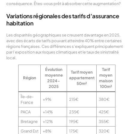
conséquence. Êtes-vous prêt à absorber cette augmentation?
Variations régionales des tarifs d’assurance
habitation
Les disparités géographiques se creusent davantage en 2025,
avec des écarts de tarifs pouvant atteindre 40% entre certaines
régions françaises. Ces différences s’expliquent principalement
par l’exposition aux risques climatiques et le taux de sinistralité
local.
Évolution
Tarif
Tarif moyen
moyenne
moyen
Région
appartement
2024-
maison
50m²
2025
100m²
Île-de-
+9%
215€
380€
France
PACA
+14%
235€
425€
Bretagne
+12%
195€
355€
Grand Est
+8%
175€
320€