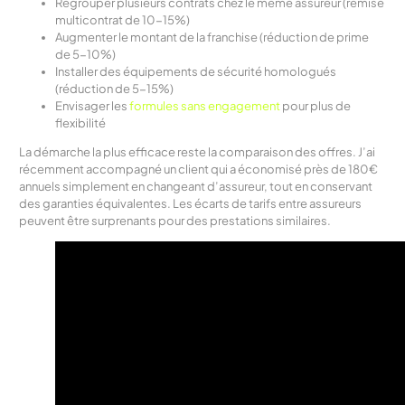
Regrouper plusieurs contrats chez le même assureur (remise
multicontrat de 10-15%)
Augmenter le montant de la franchise (réduction de prime
de 5-10%)
Installer des équipements de sécurité homologués
(réduction de 5-15%)
Envisager les
formules sans engagement
pour plus de
flexibilité
La démarche la plus efficace reste la comparaison des offres. J’ai
récemment accompagné un client qui a économisé près de 180€
annuels simplement en changeant d’assureur, tout en conservant
des garanties équivalentes. Les écarts de tarifs entre assureurs
peuvent être surprenants pour des prestations similaires.