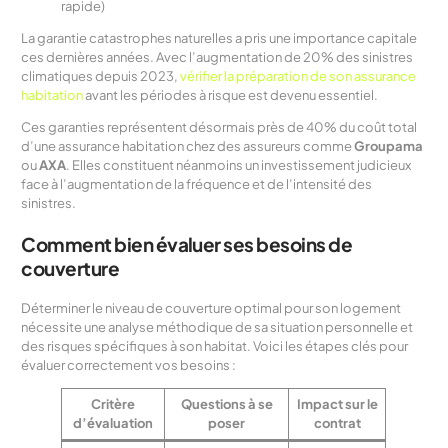
rapide)
La garantie catastrophes naturelles a pris une importance capitale
ces dernières années. Avec l’augmentation de 20% des sinistres
climatiques depuis 2023,
vérifier la préparation de son assurance
habitation
avant les périodes à risque est devenu essentiel.
Ces garanties représentent désormais près de 40% du coût total
d’une assurance habitation chez des assureurs comme
Groupama
ou
AXA
. Elles constituent néanmoins un investissement judicieux
face à l’augmentation de la fréquence et de l’intensité des
sinistres.
Comment bien évaluer ses besoins de
couverture
Déterminer le niveau de couverture optimal pour son logement
nécessite une analyse méthodique de sa situation personnelle et
des risques spécifiques à son habitat. Voici les étapes clés pour
évaluer correctement vos besoins :
Critère
Questions à se
Impact sur le
d’évaluation
poser
contrat