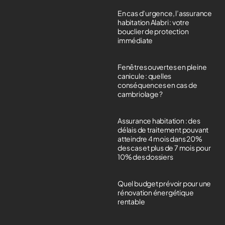
En cas d’urgence, l’assurance
habitation Alabri : votre
bouclier de protection
immédiate
Fenêtres ouvertes en pleine
canicule : quelles
conséquences en cas de
cambriolage ?
Assurance habitation : des
délais de traitement pouvant
atteindre 4 mois dans 20%
des cas et plus de 7 mois pour
10% des dossiers
Quel budget prévoir pour une
rénovation énergétique
rentable