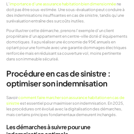
L’
importance d’une assurance habitation bien dimensionnée
ne
doit pas être sous-estimée. Une sous-évaluation peut conduire à
des indemnisations insuffisantes en cas de sinistre, tandis qu’une
surévaluation entraîne des surcoûts inutiles.
Pour illustrer cette démarche, prenons l’exemple d’un client
propriétaire d’un appartement en centre-ville doté d’équipements
domotiques. Il a pu réaliser une économie de 95€ annuels en
optant pour une formule avec une garantie dommages électriques
renforcée mais en réduisant sa couverture vol, moins pertinente
dans son immeuble sécurisé.
Procédure en cas de sinistre :
optimiser son indemnisation
Savoir
comment faire marcher son assurance habitation en cas de
sinistre
est essentiel pour maximiser son indemnisation. En 2025,
les procédures ont évolué avec la digitalisation des démarches,
mais certains principes fondamentaux demeurent inchangés.
Les démarches à suivre pour une
indemnisation optimale