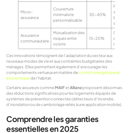
Petites
Couverture
Micro-
surfaces,
minimaliste
30-40%
assurance
budgets
personnalisable
serrés
Mutualisation des
Coproprié
Assurance
risques entre
15-20%
quartiers
communautaire
voisins
résidentiel
Ces innovations témoignent de l’adaptation du secteur aux
nouveaux modes de vie et aux contraintes budgétaires des
ménages. Elles permettent également d’encourager les
comportements vertueux en matière de
confort énergétique et
économique
de l’habitat.
Certains assureurs comme
MAIF
et
Allianz
proposent désormais
des réductions significatives pour les logements équipés de
systèmes de prévention connectés (détecteurs d’incendie,
d’inondation ou de cambriolage reliés à une application mobile).
Comprendre les garanties
essentielles en 2025