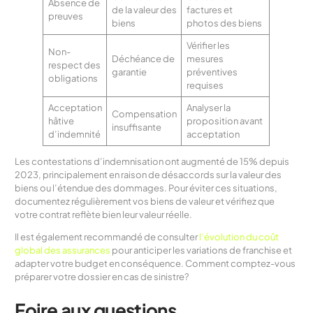
Absence de
de la valeur des
factures et
preuves
biens
photos des biens
Vérifier les
Non-
Déchéance de
mesures
respect des
garantie
préventives
obligations
requises
Acceptation
Analyser la
Compensation
hâtive
proposition avant
insuffisante
d’indemnité
acceptation
Les contestations d’indemnisation ont augmenté de 15% depuis
2023, principalement en raison de désaccords sur la valeur des
biens ou l’étendue des dommages. Pour éviter ces situations,
documentez régulièrement vos biens de valeur et vérifiez que
votre contrat reflète bien leur valeur réelle.
Il est également recommandé de consulter
l’évolution du coût
global des assurances
pour anticiper les variations de franchise et
adapter votre budget en conséquence. Comment comptez-vous
préparer votre dossier en cas de sinistre?
Foire aux questions