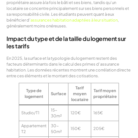
propriétaire assure à la fois le bâti et ses biens, tandis qu’un
locataire se concentre principalement sur ses biens personnels et
sa responsabilité civile. Les étudiants peuvent quant à eux
bénéficier d’
assurances habitation adaptées à leur situation
,
généralement moins onéreuses.
Impact du type et de la taille du logement sur
les tarifs
En 2025, la surface et la typologie du logement restent des
facteurs déterminants dans le calcul des primes d’assurance
habitation. Les données récentes montrent une corrélation directe
entre ces éléments et le montant des cotisations.
Tarif
Type de
Tarif moyen
Surface
moyen
logement
propriétaire
locataire
15-
Studio/T1
120€
165€
30m²
Appartement
30-
150€
205€
T2
50m²