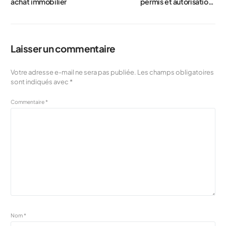
achat immobilier
permis et autorisations
nécessaires
Laisser un commentaire
Votre adresse e-mail ne sera pas publiée.
Les champs obligatoires
sont indiqués avec
*
Commentaire
*
Nom
*