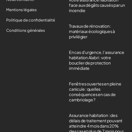
face aux dégâts causés par un
Mentions légales
incendie
Politique de confidentialité
Travaux de rénovation :
Conditions générales
matériaux écologiques à
privilégier
En cas d’urgence, l’assurance
habitation Alabri : votre
bouclier de protection
immédiate
Fenêtres ouvertes en pleine
canicule : quelles
conséquences en cas de
cambriolage ?
Assurance habitation : des
délais de traitement pouvant
atteindre 4 mois dans 20%
des cas et plus de 7 mois pour