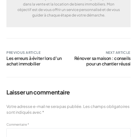
dans la vente et la location de biens immobiliers. Mon
objectif est de vous offrir un service personnalisé et de vous
guider à chaque étape de votre démarche.
PREVIOUS ARTICLE
NEXT ARTICLE
Les erreurs à éviter lors d’un
Rénover sa maison : conseils
achat immobilier
pour un chantier réussi
Laisser un commentaire
Votre adresse e-mail ne sera pas publiée.
Les champs obligatoires
sont indiqués avec
*
Commentaire
*