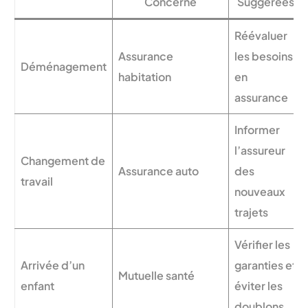
Concerné
Suggérées
Réévaluer
Assurance
les besoins
Déménagement
habitation
en
assurance
Informer
l’assureur
Changement de
Assurance auto
des
travail
nouveaux
trajets
Vérifier les
Arrivée d’un
garanties et
Mutuelle santé
enfant
éviter les
doublons