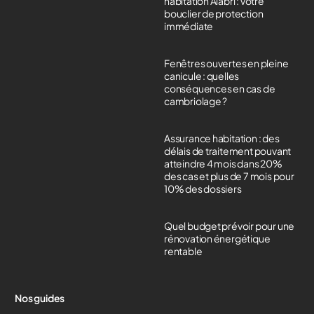
habitation Alabri : votre
bouclier de protection
immédiate
Fenêtres ouvertes en pleine
canicule : quelles
conséquences en cas de
cambriolage ?
Assurance habitation : des
délais de traitement pouvant
atteindre 4 mois dans 20%
des cas et plus de 7 mois pour
10% des dossiers
Quel budget prévoir pour une
rénovation énergétique
rentable
Nos guides