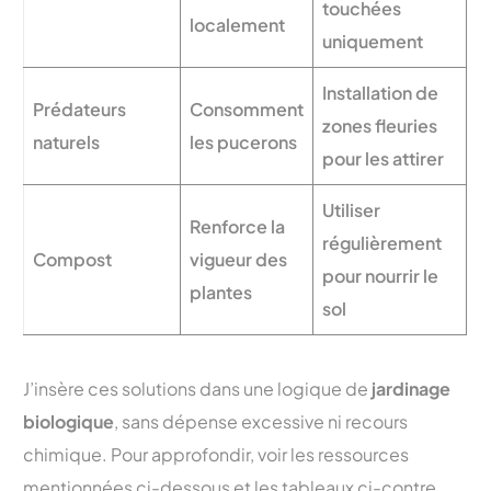
touchées
localement
uniquement
Installation de
Prédateurs
Consomment
zones fleuries
naturels
les pucerons
pour les attirer
Utiliser
Renforce la
régulièrement
Compost
vigueur des
pour nourrir le
plantes
sol
J’insère ces solutions dans une logique de
jardinage
biologique
, sans dépense excessive ni recours
chimique. Pour approfondir, voir les ressources
mentionnées ci-dessous et les tableaux ci-contre.