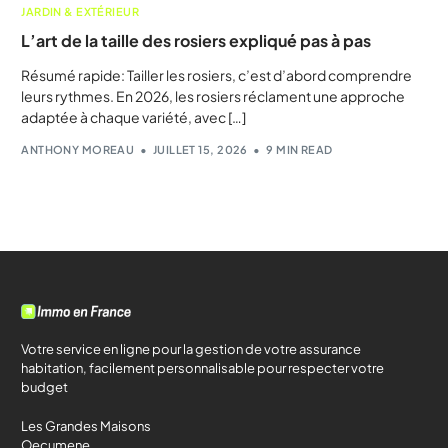
JARDIN & EXTÉRIEUR
L’art de la taille des rosiers expliqué pas à pas
Résumé rapide: Tailler les rosiers, c’est d’abord comprendre
leurs rythmes. En 2026, les rosiers réclament une approche
adaptée à chaque variété, avec […]
ANTHONY MOREAU
JUILLET 15, 2026
9 MIN READ
Votre service en ligne pour la gestion de votre assurance
habitation, facilement personnalisable pour respecter votre
budget
Les Grandes Maisons
Oecumene