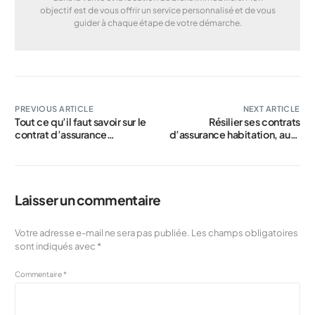
objectif est de vous offrir un service personnalisé et de vous
guider à chaque étape de votre démarche.
PREVIOUS ARTICLE
NEXT ARTICLE
Tout ce qu’il faut savoir sur le
Résilier ses contrats
contrat d’assurance
d’assurance habitation, auto
habitation
et complémentaire santé :
guide pratique
Laisser un commentaire
Votre adresse e-mail ne sera pas publiée.
Les champs obligatoires
sont indiqués avec
*
Commentaire
*