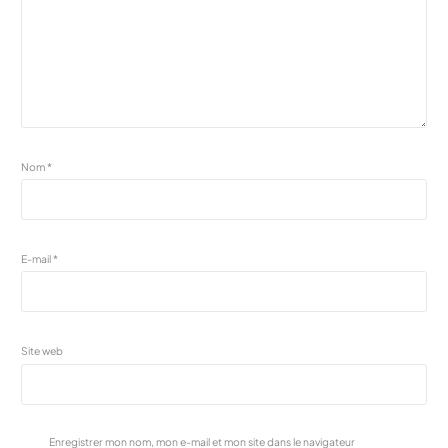
Nom
*
E-mail
*
Site web
Enregistrer mon nom, mon e-mail et mon site dans le navigateur