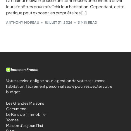
La chaleur estivale pousse de nombreuses personnes à ouvrir
leurs fenêtres pour rafraîchir leur habitation. Cependant, cette
pratique peut exposer les propriétaires […]
ANTHONY MOREAU
JUILLET 31, 2026
3 MIN READ
Votre service en ligne pour la gestion de votre assurance
habitation, facilement personnalisable pour respecter votre
budget
Les Grandes Maisons
Oecumene
Le Paris de l’immobilier
Yomae
Maison d’aujourd’hui
Plare