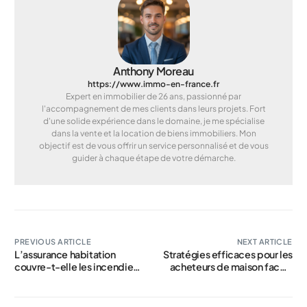
Anthony Moreau
https://www.immo-en-france.fr
Expert en immobilier de 26 ans, passionné par
l'accompagnement de mes clients dans leurs projets. Fort
d'une solide expérience dans le domaine, je me spécialise
dans la vente et la location de biens immobiliers. Mon
objectif est de vous offrir un service personnalisé et de vous
guider à chaque étape de votre démarche.
PREVIOUS ARTICLE
NEXT ARTICLE
L’assurance habitation
Stratégies efficaces pour les
couvre-t-elle les incendies
acheteurs de maison face à
de forêt ? Réponses d’un
l’augmentation des coûts
courtier en assurance
d’assurance habitation