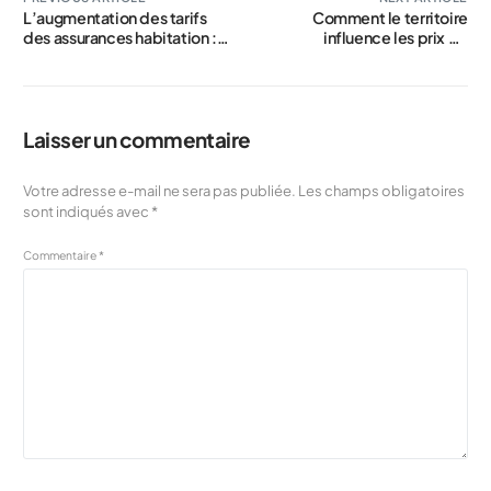
L’augmentation des tarifs
Comment le territoire
des assurances habitation :
influence les prix de
les raisons pour lesquelles la
l’assurance habitation
région Paca est l’une des
plus onéreuses de France
Laisser un commentaire
Votre adresse e-mail ne sera pas publiée.
Les champs obligatoires
sont indiqués avec
*
Commentaire
*