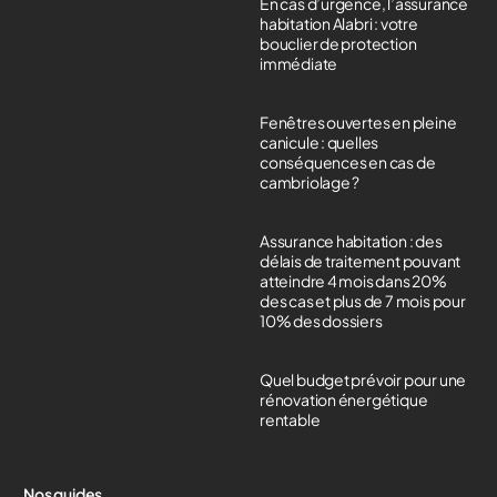
En cas d’urgence, l’assurance
habitation Alabri : votre
bouclier de protection
immédiate
Fenêtres ouvertes en pleine
canicule : quelles
conséquences en cas de
cambriolage ?
Assurance habitation : des
délais de traitement pouvant
atteindre 4 mois dans 20%
des cas et plus de 7 mois pour
10% des dossiers
Quel budget prévoir pour une
rénovation énergétique
rentable
Nos guides