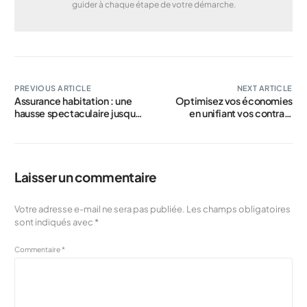
guider à chaque étape de votre démarche.
PREVIOUS ARTICLE
NEXT ARTICLE
Assurance habitation : une
Optimisez vos économies
hausse spectaculaire jusqu’à
en unifiant vos contrats
+15 % en 2024, focus sur les
d’assurance auto et
4 régions les plus impactées
habitation
Laisser un commentaire
Votre adresse e-mail ne sera pas publiée.
Les champs obligatoires
sont indiqués avec
*
Commentaire
*