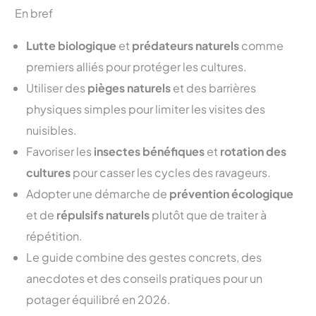
En bref
Lutte biologique
et
prédateurs naturels
comme
premiers alliés pour protéger les cultures.
Utiliser des
pièges naturels
et des barrières
physiques simples pour limiter les visites des
nuisibles.
Favoriser les
insectes bénéfiques
et
rotation des
cultures
pour casser les cycles des ravageurs.
Adopter une démarche de
prévention écologique
et de
répulsifs naturels
plutôt que de traiter à
répétition.
Le guide combine des gestes concrets, des
anecdotes et des conseils pratiques pour un
potager équilibré en 2026.