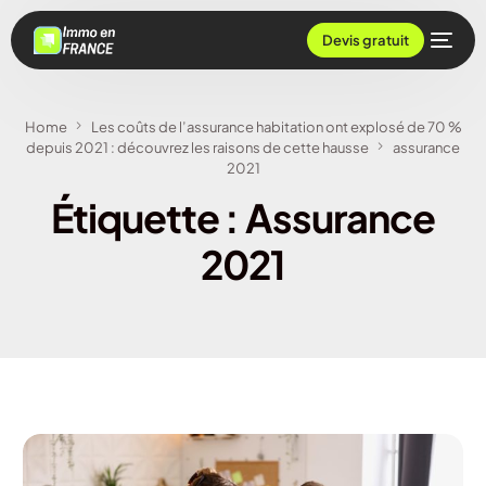
Devis gratuit
Home
Les coûts de l’assurance habitation ont explosé de 70 %
depuis 2021 : découvrez les raisons de cette hausse
assurance
2021
Étiquette :
Assurance
2021