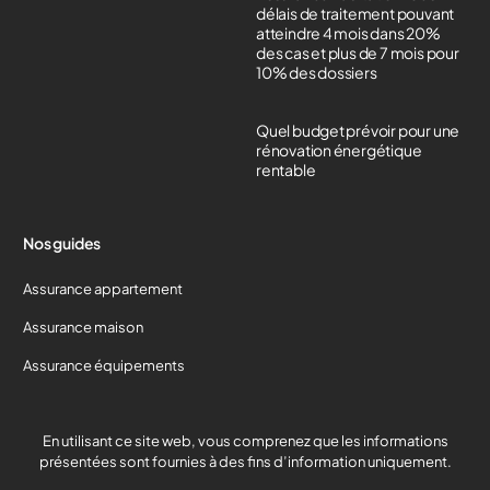
délais de traitement pouvant
atteindre 4 mois dans 20%
des cas et plus de 7 mois pour
10% des dossiers
Quel budget prévoir pour une
rénovation énergétique
rentable
Nos guides
Assurance appartement
Assurance maison
Assurance équipements
Devis gratuit
En utilisant ce site web, vous comprenez que les informations
présentées sont fournies à des fins d’information uniquement.