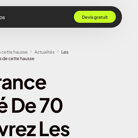
os
Devis gratuit
 Grenoble
e cette hausse
Actualités
Les
Rennes
ns de cette hausse
ille
rance
 Bordeaux
Montpellier
é De 70
Strasbourg
Nantes
vrez Les
Nice