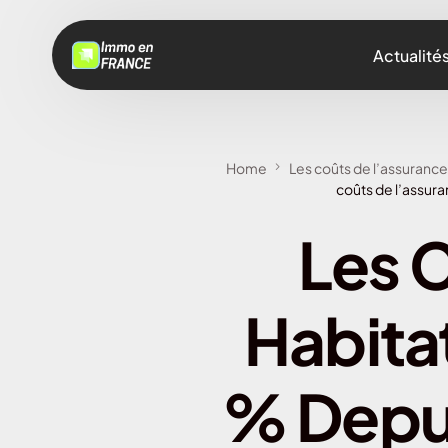
Actualité
Home
Les coûts de l’assurance
coûts de l’assura
Les 
Habita
% Depui