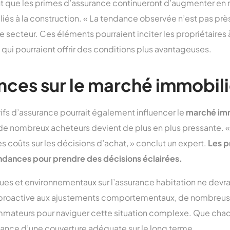
nt que les primes d’assurance continueront d’augmenter en r
liés à la construction. « La tendance observée n’est pas près
e secteur. Ces éléments pourraient inciter les propriétaires
 qui pourraient offrir des conditions plus avantageuses.
ces sur le marché immobili
arifs d’assurance pourrait également influencer le
marché imm
 de nombreux acheteurs devient de plus en plus pressante. « I
es coûts sur les décisions d’achat, » conclut un expert.
Les p
ndances pour prendre des décisions éclairées.
s et environnementaux sur l’assurance habitation ne devra
 proactive aux ajustements comportementaux, de nombreuses
mateurs pour naviguer cette situation complexe. Que chaq
ance d’une couverture adéquate sur le long terme.