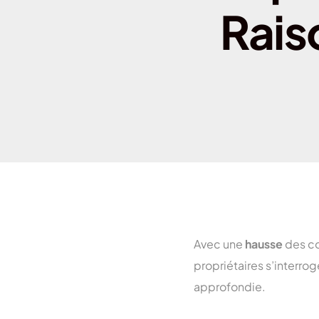
Rais
Avec une
hausse
des co
propriétaires s’interrog
approfondie.