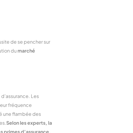
ssite de se pencher sur
olution du
marché
s d’assurance. Les
 leur fréquence
qué une flambée des
es.
Selon les experts, la
les primes d’assurance.