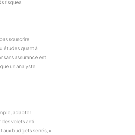
s risques.
pas souscrire
quiétudes quant à
er sans assurance est
ique un analyste
emple, adapter
 des volets anti-
t aux budgets serrés, »