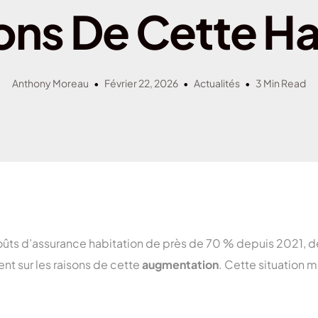
Assurance habitation 
ons De Cette H
Assurance habitation M
Assurance habitation 
Assurance habitation P
Anthony Moreau
Février 22, 2026
Actualités
3 Min Read
ûts d’assurance habitation de près de 70 % depuis 2021, 
ent sur les raisons de cette
augmentation
. Cette situation 