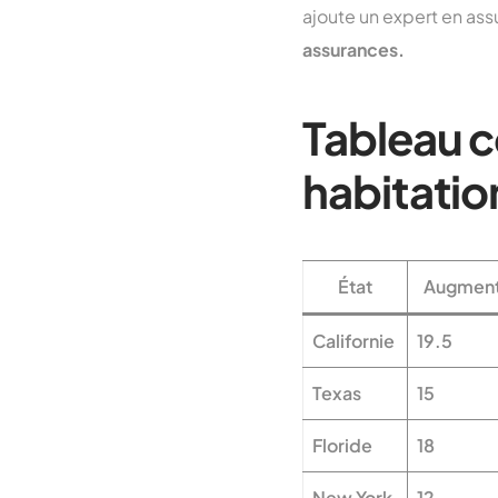
ajoute un expert en as
assurances.
Tableau c
habitatio
État
Augment
Californie
19.5
Texas
15
Floride
18
New York
12