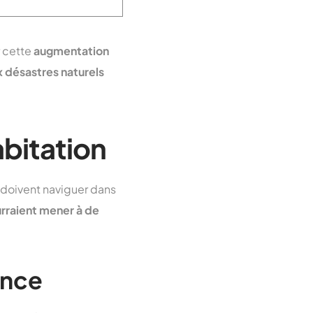
r cette
augmentation
x désastres naturels
abitation
 doivent naviguer dans
urraient mener à de
ance