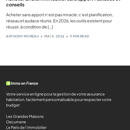
conseils
Acheter sans apport n’est pas miracle; c’est planification,
réseau et audace réunis. En 2026, les outils existent pour
réussir, à condition de […]
ANTHONY MOREAU
MAI 4, 2026
9 MIN READ
Votre service en ligne pour la gestion de votre assurance
habitation, facilement personnalisable pour respecter votre
budget
Les Grandes Maisons
Oecumene
Le Paris de l’immobilier