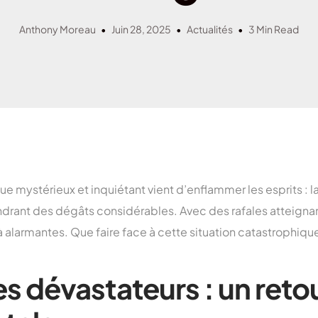
Assurance habitation 
Assurance habitation M
Anthony Moreau
Juin 28, 2025
Actualités
3 Min Read
Assurance habitation 
Assurance habitation P
e mystérieux et inquiétant vient d’enflammer les esprits :
ndrant des dégâts considérables. Avec des rafales atteignan
 alarmantes. Que faire face à cette situation catastrophique
s dévastateurs : un retou