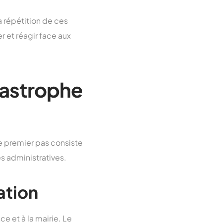
a répétition de ces
 et réagir face aux
tastrophe
e premier pas consiste
es administratives.
ation
 et à la mairie. Le