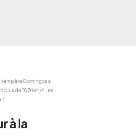
Toulouse
arseille
Lyon
aris
 la tempête Domingos a
t plus de 100 km/h, les
 ?
r à la