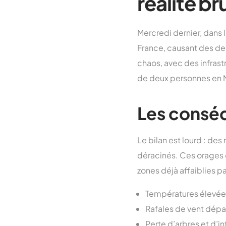
réalité br
Mercredi dernier, dans 
France, causant des d
chaos, avec des infras
de deux personnes en 
Les consé
Le bilan est lourd : des 
déracinés. Ces orages 
zones déjà affaiblies p
Températures élevées
Rafales de vent dép
Perte d’arbres et d’in