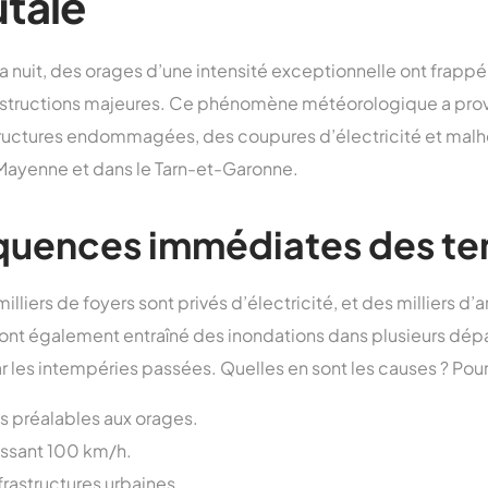
utale
la nuit, des orages d’une intensité exceptionnelle ont frappé
estructions majeures. Ce phénomène météorologique a prov
tructures endommagées, des coupures d’électricité et mal
Mayenne et dans le Tarn-et-Garonne.
quences immédiates des t
milliers de foyers sont privés d’électricité, et des milliers d’
ont également entraîné des inondations dans plusieurs dép
ar les intempéries passées. Quelles en sont les causes ? Pou
 préalables aux orages.
assant 100 km/h.
frastructures urbaines.