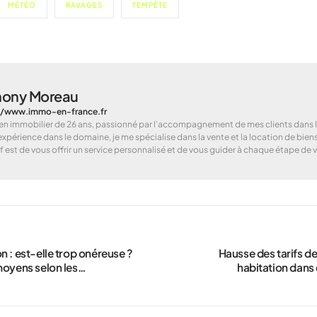
MÉTÉO
RAVAGES
TEMPÊTE
hony Moreau
//www.immo-en-france.fr
en immobilier de 26 ans, passionné par l'accompagnement de mes clients dans le
expérience dans le domaine, je me spécialise dans la vente et la location de bie
f est de vous offrir un service personnalisé et de vous guider à chaque étape de
n : est-elle trop onéreuse ?
Hausse des tarifs d
moyens selon les
habitation dans