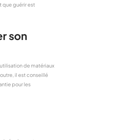
t que guérir est
er son
utilisation de matériaux
utre, il est conseillé
antie pour les