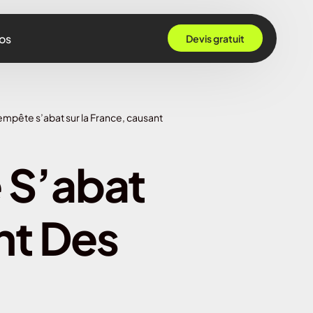
os
Devis gratuit
 Grenoble
empête s’abat sur la France, causant
Rennes
ille
 S’abat
 Bordeaux
Montpellier
nt Des
Strasbourg
Nantes
Nice