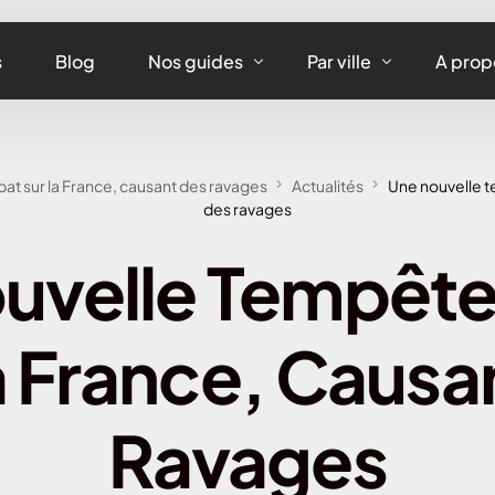
s
Blog
Nos guides
Par ville
A prop
Assurance maison
Assurance habitation
at sur la France, causant des ravages
Actualités
Une nouvelle t
Assurance appartement
Assurance habitation 
des ravages
Assurance équipements
Assurance habitation L
uvelle Tempête
Assurance habitation
Assurance habitation 
a France, Causa
Assurance habitation 
Assurance habitation 
Ravages
Assurance habitation 