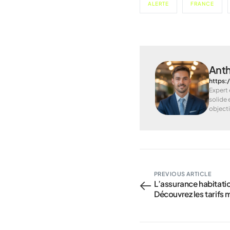
ALERTE
FRANCE
Ant
https:
Expert 
solide 
objecti
PREVIOUS ARTICLE
L’assurance habitatio
Découvrez les tarifs 
départements.