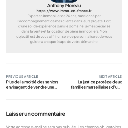
Anthony Moreau
https://www.immo-en-france.fr
Expert en immobilier de 26 ans, passionné par
l'accompagnement de mes clients dans leurs projets. Fort
d'une solide expérience dans le domaine, je me spécialise
dans la vente et la location de biens immobiliers. Mon
objectif est de vous offrir un service personnalisé et de vous
guider à chaque étape de votre démarche.
PREVIOUS ARTICLE
NEXT ARTICLE
Plus de la moitié des seniors
La justice protège deux
envisagent de vendre une
familles marseillaises d’une
partie de leur patrimoine
expulsion de leur HLM,
pour financer leurs projets
malgré la condamnation d’un
enfant
Laisser un commentaire
Votre adresse e-mail ne sera pas publiée.
Les champs obligatoires