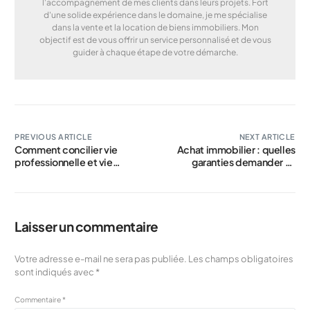
l'accompagnement de mes clients dans leurs projets. Fort
d'une solide expérience dans le domaine, je me spécialise
dans la vente et la location de biens immobiliers. Mon
objectif est de vous offrir un service personnalisé et de vous
guider à chaque étape de votre démarche.
PREVIOUS ARTICLE
NEXT ARTICLE
Comment concilier vie
Achat immobilier : quelles
professionnelle et vie
garanties demander au
familiale
vendeur
Laisser un commentaire
Votre adresse e-mail ne sera pas publiée.
Les champs obligatoires
sont indiqués avec
*
Commentaire
*