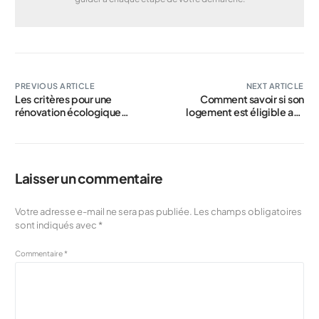
PREVIOUS ARTICLE
NEXT ARTICLE
Les critères pour une
Comment savoir si son
rénovation écologique
logement est éligible aux
réussie
aides réno2026 via
www.immo-en-france.fr
Laisser un commentaire
Votre adresse e-mail ne sera pas publiée.
Les champs obligatoires
sont indiqués avec
*
Commentaire
*