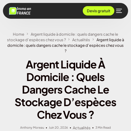
Devis gratuit
Home
Argent liquide à domicile : quels dangers cache le
stockage d’espèces chez vous ?
Actualités
Argent liquide à
domicile : quels dangers cache le stockage d’espèces chez vous
?
Argent Liquide À
Domicile : Quels
Dangers Cache Le
Stockage D’espèces
Chez Vous ?
Anthony Moreau
Juin 20, 2026
Actualités
3 Min Read