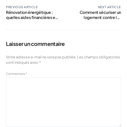
PREVIOUS ARTICLE
NEXT ARTICLE
Rénovation énergétique :
Comment sécuriser un
quelles aides financières en
logement contre les
2026
cambriolages à Paris via
www.immo-en-france.fr
Laisser un commentaire
Votre adresse e-mail ne sera pas publiée.
Les champs obligatoires
sont indiqués avec
*
Commentaire
*