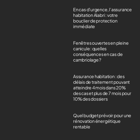
En cas d’urgence, l’assurance
habitation Alabri : votre
bouclier de protection
immédiate
Fenêtres ouvertes en pleine
canicule : quelles
conséquences en cas de
cambriolage ?
Assurance habitation : des
délais de traitement pouvant
atteindre 4 mois dans 20%
des cas et plus de 7 mois pour
10% des dossiers
Quel budget prévoir pour une
rénovation énergétique
rentable