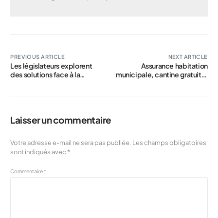
PREVIOUS ARTICLE
NEXT ARTICLE
Les législateurs explorent
Assurance habitation
des solutions face à la
municipale, cantine gratuite,
flambée des tarifs
rigueur budgétaire : à Lyon,
d’assurance habitation
des programmes et
candidatures oscillant de
l’extrême gauche à
Laisser un commentaire
l’extrême droite
Votre adresse e-mail ne sera pas publiée.
Les champs obligatoires
sont indiqués avec
*
Commentaire
*